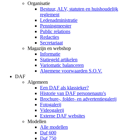
Organisatie
Bestuur, ALV, statuten en huishoudelijk
reglement
Ledenadministratie
Penningmeester
Public relations
Redacties
Secretariaat
Magazijn en webshop
Informatie
Statiegeld artikelen
Variomatic balanceren
Algemene voorwaarden S.O.V.
DAF
Algemeen
Een DAF als klassieker?
Historie van DAF personenauto's
Brochure-, folder- en advertentiegalerij
Fotogalerij
Videogalerij
Externe DAF websites
Modellen
Alle modellen
Daf 600
Daf 750