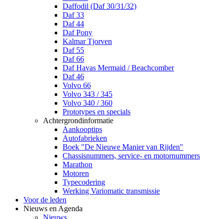
Daffodil (Daf 30/31/32)
Daf 33
Daf 44
Daf Pony
Kalmar Tjorven
Daf 55
Daf 66
Daf Havas Mermaid / Beachcomber
Daf 46
Volvo 66
Volvo 343 / 345
Volvo 340 / 360
Prototypes en specials
Achtergrondinformatie
Aankooptips
Autofabrieken
Boek "De Nieuwe Manier van Rijden"
Chassisnummers, service- en motornummers
Marathon
Motoren
Typecodering
Werking Variomatic transmissie
Voor de leden
Nieuws en Agenda
Nieuws