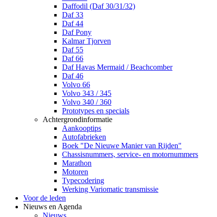
Daffodil (Daf 30/31/32)
Daf 33
Daf 44
Daf Pony
Kalmar Tjorven
Daf 55
Daf 66
Daf Havas Mermaid / Beachcomber
Daf 46
Volvo 66
Volvo 343 / 345
Volvo 340 / 360
Prototypes en specials
Achtergrondinformatie
Aankooptips
Autofabrieken
Boek "De Nieuwe Manier van Rijden"
Chassisnummers, service- en motornummers
Marathon
Motoren
Typecodering
Werking Variomatic transmissie
Voor de leden
Nieuws en Agenda
Nieuws