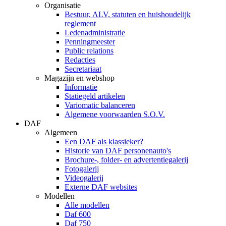
Organisatie
Bestuur, ALV, statuten en huishoudelijk
reglement
Ledenadministratie
Penningmeester
Public relations
Redacties
Secretariaat
Magazijn en webshop
Informatie
Statiegeld artikelen
Variomatic balanceren
Algemene voorwaarden S.O.V.
DAF
Algemeen
Een DAF als klassieker?
Historie van DAF personenauto's
Brochure-, folder- en advertentiegalerij
Fotogalerij
Videogalerij
Externe DAF websites
Modellen
Alle modellen
Daf 600
Daf 750