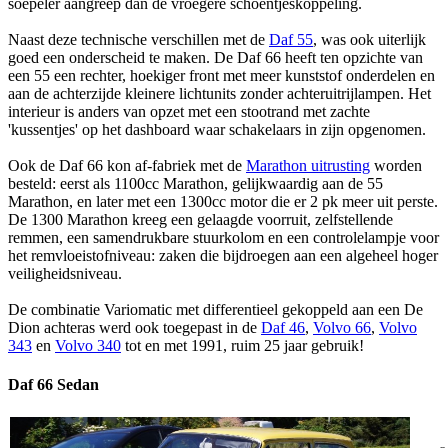
soepeler aangreep dan de vroegere schoentjeskoppeling.
Naast deze technische verschillen met de
Daf 55
, was ook uiterlijk
goed een onderscheid te maken. De Daf 66 heeft ten opzichte van
een 55 een rechter, hoekiger front met meer kunststof onderdelen en
aan de achterzijde kleinere lichtunits zonder achteruitrijlampen. Het
interieur is anders van opzet met een stootrand met zachte
'kussentjes' op het dashboard waar schakelaars in zijn opgenomen.
Ook de Daf 66 kon af-fabriek met de
Marathon uitrusting
worden
besteld: eerst als 1100cc Marathon, gelijkwaardig aan de 55
Marathon, en later met een 1300cc motor die er 2 pk meer uit perste.
De 1300 Marathon kreeg een gelaagde voorruit, zelfstellende
remmen, een samendrukbare stuurkolom en een controlelampje voor
het remvloeistofniveau: zaken die bijdroegen aan een algeheel hoger
veiligheidsniveau.
De combinatie Variomatic met differentieel gekoppeld aan een De
Dion achteras werd ook toegepast in de
Daf 46
,
Volvo 66
,
Volvo
343
en
Volvo 340
tot en met 1991, ruim 25 jaar gebruik!
Daf 66 Sedan