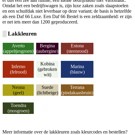
er dus een zee aan ruimte, een ideale bedrijfsauto met Variomatic.
Omdat het een bedrijfswagen is, zijn luxe zaken zoals slaapstoelen
en een schuifdak niet leverbaar op deze variant; de basis is hetzelfde
als een Daf 66 Luxe. Een Daf 66 Bestel is een zeldzaamheid: er zijn
er net iets meer dan 1200 geproduceerd.
░ Lakkleuren
Averto
Bergina
Estona
(appeltjesgroen)
(aubergine)
(steenrood)
Kobina
Inferno
Marina
(gebroken
(felrood)
(blauw)
wit)
Neona
Suede
Terrana
(geel)
(lichtbeige)
(pindakaasbruin)
Toendra
(mosgroen)
Meer informatie over de lakkleuren zoals kleurcodes en bestellen?