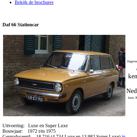
Bekijk de brochures
Daf 66 Stationcar
Ongevee
ken
Ned
bron: 
Uitvoering: Luxe en Super Luxe
Bouwjaar: 1972 t/m 1975
Geproduceerd: 18.716 (4.734 Luxe en 13.982 Super Luxe)
in