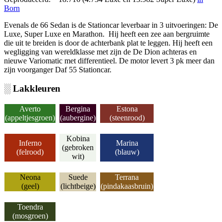
Born
Evenals de 66 Sedan is de Stationcar leverbaar in 3 uitvoeringen: De
Luxe, Super Luxe en Marathon. Hij heeft een zee aan bergruimte
die uit te breiden is door de achterbank plat te leggen. Hij heeft een
wegligging van wereldklasse met zijn de De Dion achteras en
nieuwe Variomatic met differentieel. De motor levert 3 pk meer dan
zijn voorganger Daf 55 Stationcar.
░ Lakkleuren
Averto
Bergina
Estona
(appeltjesgroen)
(aubergine)
(steenrood)
Kobina
Inferno
Marina
(gebroken
(felrood)
(blauw)
wit)
Neona
Suede
Terrana
(geel)
(lichtbeige)
(pindakaasbruin)
Toendra
(mosgroen)