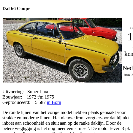
Daf 66 Coupé
On
1
ken
Ned
bron: 
Uitvoering: Super Luxe
Bouwjaar: 1972 t/m 1975
Geproduceerd: 5.587
in Born
De ronde lijnen van het vorige model hebben plaats gemaakt voor
strakke en moderne lijnen. Het nieuwe front zorgt ervoor dat hij niet
inboet aan schoonheid en sluit aan op de ranke daklijn. Door de
betere wegligging is het nog meer een 'cruiser'. De motor levert 3 pk