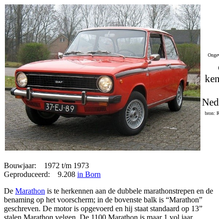
Ongev
ken
Ned
bron: 
Bouwjaar: 1972 t/m 1973
Geproduceerd: 9.208
in Born
De
Marathon
is te herkennen aan de dubbele marathonstrepen en de
benaming op het voorscherm; in de bovenste balk is “Marathon”
geschreven. De motor is opgevoerd en hij staat standaard op 13”
stalen Marathon velgen. De 1100 Marathon is maar 1 vol jaar