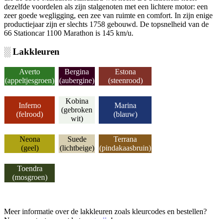
dezelfde voordelen als zijn stalgenoten met een lichtere motor: een
zeer goede wegligging, een zee van ruimte en comfort. In zijn enige
productiejaar zijn er slechts 1758 gebouwd. De topsnelheid van de
66 Stationcar 1100 Marathon is 145 km/u.
░ Lakkleuren
Averto
Bergina
Estona
(appeltjesgroen)
(aubergine)
(steenrood)
Kobina
Inferno
Marina
(gebroken
(felrood)
(blauw)
wit)
Neona
Suede
Terrana
(geel)
(lichtbeige)
(pindakaasbruin)
Toendra
(mosgroen)
Meer informatie over de lakkleuren zoals kleurcodes en bestellen?