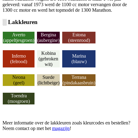
geleverd: vanaf 1973 werd de 1100 cc motor vervangen door de
1300 cc motor en werd het topmodel de 1300 Marathon.
░ Lakkleuren
Averto
Bergina
Estona
(appeltjesgroen)
(aubergine)
(steenrood)
Kobina
Inferno
Marina
(gebroken
(felrood)
(blauw)
wit)
Neona
Suede
Terrana
(geel)
(lichtbeige)
(pindakaasbruin)
Toendra
(mosgroen)
Meer informatie over de lakkleuren zoals kleurcodes en bestellen?
Neem contact op met het
magazijn
!