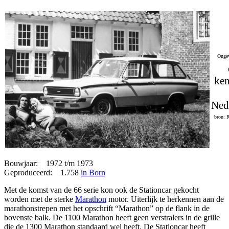
Ongev
ken
Ned
bron: 
Bouwjaar: 1972 t/m 1973
Geproduceerd: 1.758
in Born
Met de komst van de 66 serie kon ook de Stationcar gekocht
worden met de sterke
Marathon
motor. Uiterlijk te herkennen aan de
marathonstrepen met het opschrift “Marathon” op de flank in de
bovenste balk. De 1100 Marathon heeft geen verstralers in de grille
die de 1300 Marathon standaard wel heeft. De Stationcar heeft