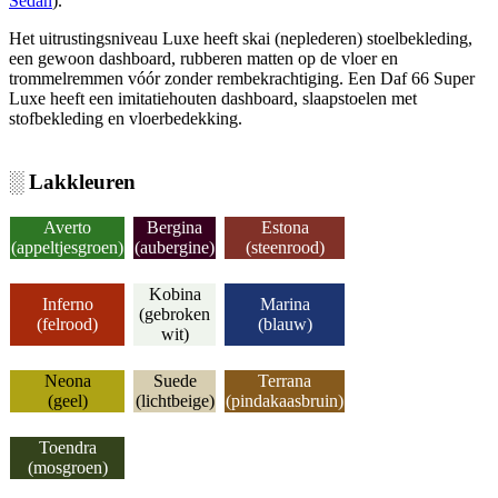
Sedan
).
Het uitrustingsniveau Luxe heeft skai (neplederen) stoelbekleding,
een gewoon dashboard, rubberen matten op de vloer en
trommelremmen vóór zonder rembekrachtiging. Een Daf 66 Super
Luxe heeft een imitatiehouten dashboard, slaapstoelen met
stofbekleding en vloerbedekking.
░ Lakkleuren
Averto
Bergina
Estona
(appeltjesgroen)
(aubergine)
(steenrood)
Kobina
Inferno
Marina
(gebroken
(felrood)
(blauw)
wit)
Neona
Suede
Terrana
(geel)
(lichtbeige)
(pindakaasbruin)
Toendra
(mosgroen)