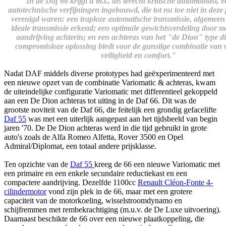
"In de Daf 66 krijgt u m.i., als terecht kritische automobilist, 
autotechnische verfijningen ingebouwd, die tot nu toe niet in deze 
verenigd waren: een traploze automatische transmissie, algemeen 
ideale transmissie erkend; een optimale gewichtsverdeling door m
aandrijving achterin; en een achteras van het "de Dion" type di
compromisloze oplossing biedt voor de gunstige combinatie van 
veiligheid en comfort."
Nadat DAF middels diverse prototypes had geëxperimenteerd met
een nieuwe opzet van de combinatie Variomatic & achteras, kwam
de uiteindelijke configuratie Variomatic met differentieel gekoppeld
aan een De Dion achteras tot uiting in de Daf 66. Dit was de
grootste noviteit van de Daf 66, die feitelijk een grondig gefacelifte
Daf 55
was met een uiterlijk aangepast aan het tijdsbeeld van begin
jaren '70. De De Dion achteras werd in die tijd gebruikt in grote
auto's zoals de Alfa Romeo Alfetta, Rover 3500 en Opel
Admiral/Diplomat, een totaal andere prijsklasse.
Ten opzichte van de
Daf 55
kreeg de 66 een nieuwe Variomatic met
een primaire en een enkele secundaire reductiekast en een
compactere aandrijving. Dezelfde 1100cc
Renault Cléon-Fonte 4-
cilindermotor
vond zijn plek in de 66, maar met een grotere
capaciteit van de motorkoeling, wisselstroomdynamo en
schijfremmen met rembekrachtiging (m.u.v. de De Luxe uitvoering).
Daarnaast beschikte de 66 over een nieuwe plaatkoppeling, die