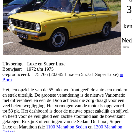
On
3
ken
Ned
bron: 
Uitvoering: Luxe en Super Luxe
Bouwjaar: 1972 t/m 1975
Geproduceerd: 75.766 (20.045 Luxe en 55.721 Super Luxe)
in
Born
Het, ten opzichte van de 55, nieuwe front geeft de auto een modern
en strak uiterlijk. De grootste verandering is de nieuwe Variomatic
met differentieel en een de Dion achteras die zorg draagt voor een
veel betere wegligging. Het vermogen van de motor is opgevoerd
tot 53 pk. Het dashboard is door de nieuwe opzet zakelijk en stijlvol
en heeft voor de veiligheid een zachte stootrand aan de bovenkant
gekregen. Er zijn 3 uitvoeringen van de Sedan: De Luxe, Super
Luxe en Marathon (zie
1100 Marathon Sedan
en
1300 Marathon