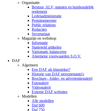
Organisatie
Bestuur, ALV, statuten en huishoudelijk
reglement
Ledenadministratie
Penningmeester
Public relations
Redacties
Secretariaat
Magazijn en webshop
Informatie
Statiegeld artikelen
Variomatic balanceren
Algemene voorwaarden S.O.V.
DAF
Algemeen
Een DAF als klassieker?
Historie van DAF personenauto's
Brochure-, folder- en advertentiegalerij
Fotogalerij
Videogalerij
Externe DAF websites
Modellen
Alle modellen
Daf 600
Daf 750