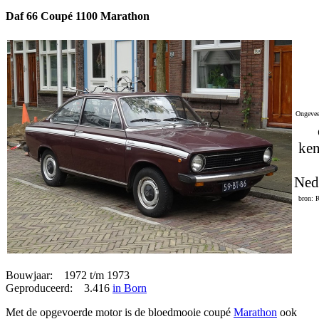
Daf 66 Coupé 1100 Marathon
Ongevee
ken
Ned
bron: 
Bouwjaar: 1972 t/m 1973
Geproduceerd: 3.416
in Born
Met de opgevoerde motor is de bloedmooie coupé
Marathon
ook