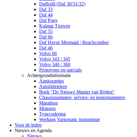
Daffodil (Daf 30/31/32)
Daf 33
Daf 44
Daf Pony
Kalmar Tjorven
Daf 55
Daf 66
Daf Havas Mermaid / Beachcomber
Daf 46
Volvo 66
Volvo 343 / 345
Volvo 340 / 360
Prototypes en specials
Achtergrondinformatie
Aankooptips
Autofabrieken
Boek "De Nieuwe Manier van Rijden"
Chassisnummers, service- en motornummers
Marathon
Motoren
Typecodering
Werking Variomatic transmissie
Voor de leden
Nieuws en Agenda
Nieuws