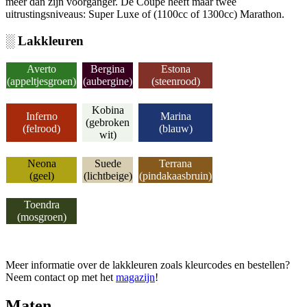
meer dan zijn voorganger. De Coupé heeft maar twee
uitrustingsniveaus: Super Luxe of (1100cc of 1300cc) Marathon.
░ Lakkleuren
Averto
Bergina
Estona
(appeltjesgroen)
(aubergine)
(steenrood)
Kobina
Inferno
Marina
(gebroken
(felrood)
(blauw)
wit)
Neona
Suede
Terrana
(geel)
(lichtbeige)
(pindakaasbruin)
Toendra
(mosgroen)
Meer informatie over de lakkleuren zoals kleurcodes en bestellen?
Neem contact op met het
magazijn
!
Maten