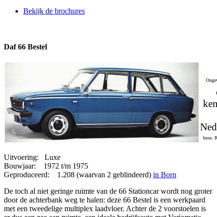
Bekijk de brochures
Daf 66 Bestel
Ongev
ken
Ned
bron: 
Uitvoering: Luxe
Bouwjaar: 1972 t/m 1975
Geproduceerd: 1.208 (waarvan 2 geblindeerd)
in Born
De toch al niet geringe ruimte van de 66 Stationcar wordt nog groter
door de achterbank weg te halen: deze 66 Bestel is een werkpaard
met een tweedelige multiplex laadvloer. Achter de 2 voorstoelen is