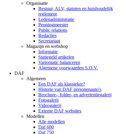
Organisatie
Bestuur, ALV, statuten en huishoudelijk
reglement
Ledenadministratie
Penningmeester
Public relations
Redacties
Secretariaat
Magazijn en webshop
Informatie
Statiegeld artikelen
Variomatic balanceren
Algemene voorwaarden S.O.V.
DAF
Algemeen
Een DAF als klassieker?
Historie van DAF personenauto's
Brochure-, folder- en advertentiegalerij
Fotogalerij
Videogalerij
Externe DAF websites
Modellen
Alle modellen
Daf 600
Daf 750