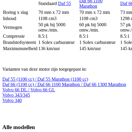
Daf 66 1100
Standaard
Daf 55
Daf 6
Marathon
Boring x slag
70 mm x 72 mm
70 mm x 72 mm
73 mm
Inhoud
1108 cm3
1108 cm3
1298 
50 pk bij 5000
60 pk bij 5000
57 pk
Vermogen
omw./min.
omw./min.
omw./
Compressie
8.5:1
8.5:1
8.5:1
Brandstofsysteem
1 Solex carburateur
1 Solex carburateur
1 Sole
Maximumsnelheid
136 km/uur
145 km/uur
145 k
Varianten van deze motor zijn toegegepast in:
Daf 55
(1100 cc) / Daf 55 Marathon (1100 cc)
Daf 66 (1100 cc)
/ Daf 66 1100 Marathon / Daf 66 1300 Marathon
Volvo 66 DL / Volvo 66 GL
Volvo
343/345
Volvo 340
Alle modellen