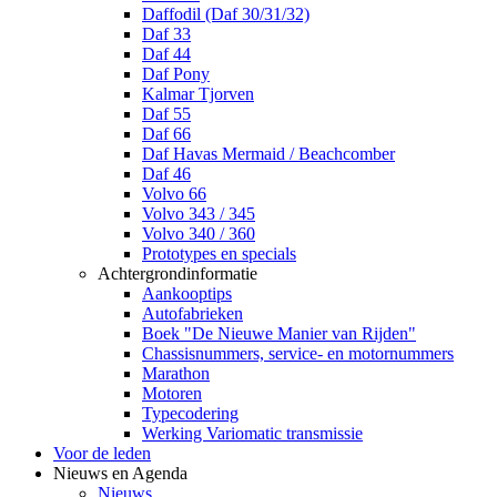
Daffodil (Daf 30/31/32)
Daf 33
Daf 44
Daf Pony
Kalmar Tjorven
Daf 55
Daf 66
Daf Havas Mermaid / Beachcomber
Daf 46
Volvo 66
Volvo 343 / 345
Volvo 340 / 360
Prototypes en specials
Achtergrondinformatie
Aankooptips
Autofabrieken
Boek "De Nieuwe Manier van Rijden"
Chassisnummers, service- en motornummers
Marathon
Motoren
Typecodering
Werking Variomatic transmissie
Voor de leden
Nieuws en Agenda
Nieuws