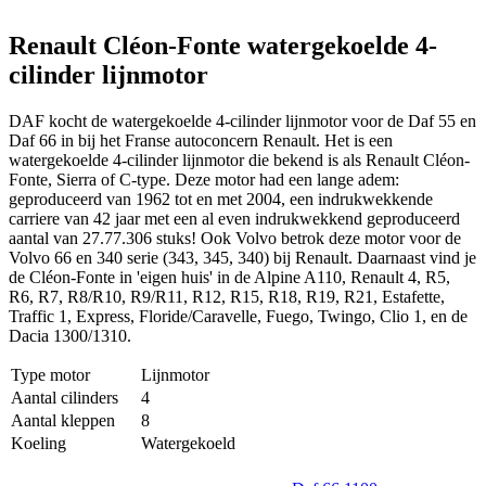
Renault Cléon-Fonte watergekoelde 4-
cilinder lijnmotor
DAF kocht de watergekoelde 4-cilinder lijnmotor voor de Daf 55 en
Daf 66 in bij het Franse autoconcern Renault. Het is een
watergekoelde 4-cilinder lijnmotor die bekend is als Renault Cléon-
Fonte, Sierra of C-type. Deze motor had een lange adem:
geproduceerd van 1962 tot en met 2004, een indrukwekkende
carriere van 42 jaar met een al even indrukwekkend geproduceerd
aantal van
27.77.306 stuks
! Ook Volvo betrok deze motor voor de
Volvo 66 en 340 serie (343, 345, 340) bij Renault. Daarnaast vind je
de Cléon-Fonte in 'eigen huis' in de Alpine A110, Renault 4, R5,
R6, R7, R8/R10, R9/R11, R12, R15, R18, R19, R21, Estafette,
Traffic 1, Express, Floride/Caravelle, Fuego, Twingo, Clio 1, en de
Dacia 1300/1310.
Type motor
Lijnmotor
Aantal cilinders
4
Aantal kleppen
8
Koeling
Watergekoeld