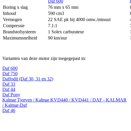
Daf 600
Boring x slag
76 mm x 65 mm
Inhoud
590 cm3
Vermogen
22 SAE pk bij 4000 omw./minuut
Compressie
7.1:1
Brandstofsysteem
1 Solex carburateur
Maximumsnelheid
90 km/uur
Varianten van deze motor zijn toegegepast in:
Daf 600
Daf 750
Daffodil (Daf 30, 31 en 32)
Daf 33
Daf 44
Daf Pony
Kalmar Tjorven / Kalmar KVD440 / KVD441 / DAF - KALMAR
/ Kalmar-Daf
Daf 46