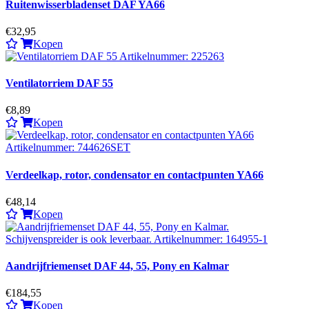
Ruitenwisserbladenset DAF YA66
€32,95
Kopen
Ventilatorriem DAF 55
€8,89
Kopen
Verdeelkap, rotor, condensator en contactpunten YA66
€48,14
Kopen
Aandrijfriemenset DAF 44, 55, Pony en Kalmar
€184,55
Kopen