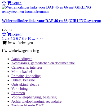
Kopen
Wielremcilinder links voor DAF 46 en 66 (GIRLING-systeem)
€22,37
Kopen
1
2
3
4
5
6
7
8
9
10
...
>
>>
Uw winkelwagen
Uw winkelwagen is leeg
Aanbiedingen
Accessoires, gereedschap en documentatie
Carrosserie, interieur
Motor, kachel
Primaire, koppeling
Uitlaat, benzine
Ontsteking, electra
Verlichting
Remmen
Voorwielophanging, besturing
Achterwielophanging, secundaire
Boeken historie DAF