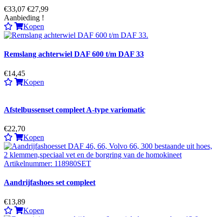
€33,07
€27,99
Aanbieding !
Kopen
Remslang achterwiel DAF 600 t/m DAF 33
€14,45
Kopen
Afstelbussenset compleet A-type variomatic
€22,70
Kopen
Aandrijfashoes set compleet
€13,89
Kopen