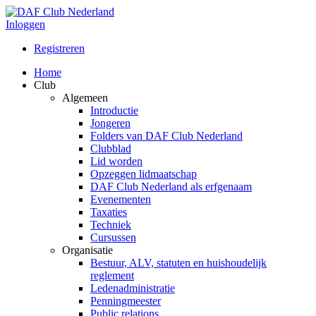
Inloggen
Registreren
Home
Club
Algemeen
Introductie
Jongeren
Folders van DAF Club Nederland
Clubblad
Lid worden
Opzeggen lidmaatschap
DAF Club Nederland als erfgenaam
Evenementen
Taxaties
Techniek
Cursussen
Organisatie
Bestuur, ALV, statuten en huishoudelijk
reglement
Ledenadministratie
Penningmeester
Public relations