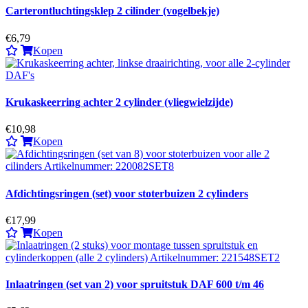
Carterontluchtingsklep 2 cilinder (vogelbekje)
€6,79
Kopen
Krukaskeerring achter 2 cylinder (vliegwielzijde)
€10,98
Kopen
Afdichtingsringen (set) voor stoterbuizen 2 cylinders
€17,99
Kopen
Inlaatringen (set van 2) voor spruitstuk DAF 600 t/m 46