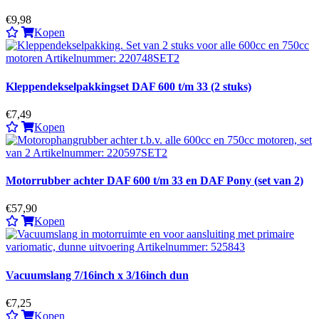
€9,98
Kopen
Kleppendekselpakkingset DAF 600 t/m 33 (2 stuks)
€7,49
Kopen
Motorrubber achter DAF 600 t/m 33 en DAF Pony (set van 2)
€57,90
Kopen
Vacuumslang 7/16inch x 3/16inch dun
€7,25
Kopen