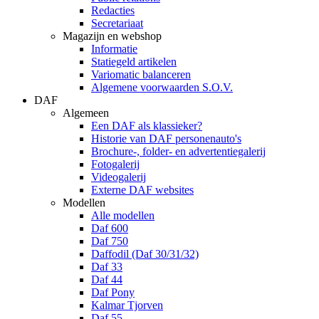
Redacties
Secretariaat
Magazijn en webshop
Informatie
Statiegeld artikelen
Variomatic balanceren
Algemene voorwaarden S.O.V.
DAF
Algemeen
Een DAF als klassieker?
Historie van DAF personenauto's
Brochure-, folder- en advertentiegalerij
Fotogalerij
Videogalerij
Externe DAF websites
Modellen
Alle modellen
Daf 600
Daf 750
Daffodil (Daf 30/31/32)
Daf 33
Daf 44
Daf Pony
Kalmar Tjorven
Daf 55