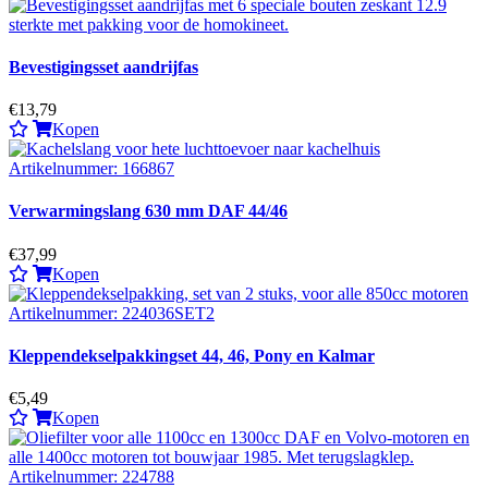
Bevestigingsset aandrijfas
€13,79
Kopen
Verwarmingslang 630 mm DAF 44/46
€37,99
Kopen
Kleppendekselpakkingset 44, 46, Pony en Kalmar
€5,49
Kopen