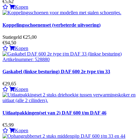
€5,62
Kopen
Koppelingsschoenenset (verbeterde uitvoering)
Statiegeld €25,00
€94,50
Kopen
Gaskabel (linkse besturing) DAF 600 2e type t/m 33
€29,65
Kopen
Uitlaatpakkingen(set van 2) DAF 600 t/m DAF 46
€5,99
Kopen