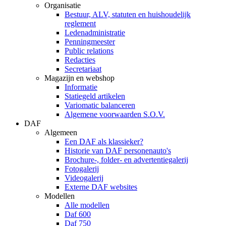
Organisatie
Bestuur, ALV, statuten en huishoudelijk
reglement
Ledenadministratie
Penningmeester
Public relations
Redacties
Secretariaat
Magazijn en webshop
Informatie
Statiegeld artikelen
Variomatic balanceren
Algemene voorwaarden S.O.V.
DAF
Algemeen
Een DAF als klassieker?
Historie van DAF personenauto's
Brochure-, folder- en advertentiegalerij
Fotogalerij
Videogalerij
Externe DAF websites
Modellen
Alle modellen
Daf 600
Daf 750