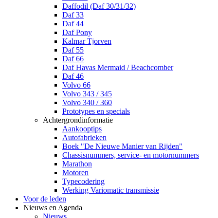
Daffodil (Daf 30/31/32)
Daf 33
Daf 44
Daf Pony
Kalmar Tjorven
Daf 55
Daf 66
Daf Havas Mermaid / Beachcomber
Daf 46
Volvo 66
Volvo 343 / 345
Volvo 340 / 360
Prototypes en specials
Achtergrondinformatie
Aankooptips
Autofabrieken
Boek "De Nieuwe Manier van Rijden"
Chassisnummers, service- en motornummers
Marathon
Motoren
Typecodering
Werking Variomatic transmissie
Voor de leden
Nieuws en Agenda
Nieuws