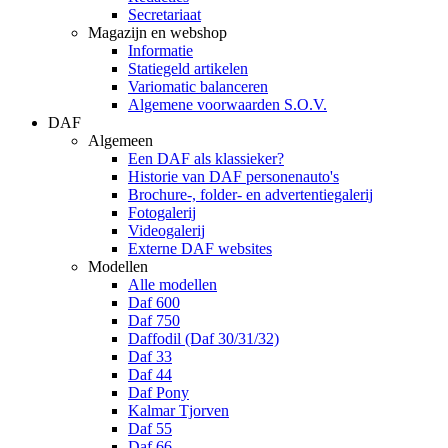
Secretariaat
Magazijn en webshop
Informatie
Statiegeld artikelen
Variomatic balanceren
Algemene voorwaarden S.O.V.
DAF
Algemeen
Een DAF als klassieker?
Historie van DAF personenauto's
Brochure-, folder- en advertentiegalerij
Fotogalerij
Videogalerij
Externe DAF websites
Modellen
Alle modellen
Daf 600
Daf 750
Daffodil (Daf 30/31/32)
Daf 33
Daf 44
Daf Pony
Kalmar Tjorven
Daf 55
Daf 66