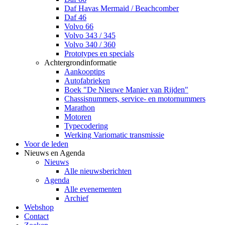
Daf Havas Mermaid / Beachcomber
Daf 46
Volvo 66
Volvo 343 / 345
Volvo 340 / 360
Prototypes en specials
Achtergrondinformatie
Aankooptips
Autofabrieken
Boek "De Nieuwe Manier van Rijden"
Chassisnummers, service- en motornummers
Marathon
Motoren
Typecodering
Werking Variomatic transmissie
Voor de leden
Nieuws en Agenda
Nieuws
Alle nieuwsberichten
Agenda
Alle evenementen
Archief
Webshop
Contact