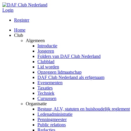
Login
Register
Home
Club
Algemeen
Introductie
Jongeren
Folders van DAF Club Nederland
Clubblad
Lid worden
Opzeggen lidmaatschap
DAF Club Nederland als erfgenaam
Evenementen
Taxaties
Techniek
Cursussen
Organisatie
Bestuur, ALV, statuten en huishoudelijk reglement
Ledenadministratie
Penningmeester
Public relations
Redacties