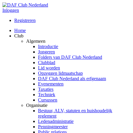
Inloggen
Registreren
Home
Club
Algemeen
Introductie
Jongeren
Folders van DAF Club Nederland
Clubblad
Lid worden
Opzeggen lidmaatschap
DAF Club Nederland als erfgenaam
Evenementen
Taxaties
Techniek
Cursussen
Organisatie
Bestuur, ALV, statuten en huishoudelijk
reglement
Ledenadministratie
Penningmeester
Public relations