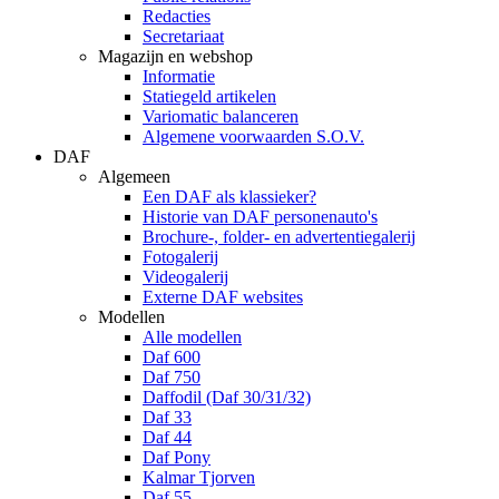
Redacties
Secretariaat
Magazijn en webshop
Informatie
Statiegeld artikelen
Variomatic balanceren
Algemene voorwaarden S.O.V.
DAF
Algemeen
Een DAF als klassieker?
Historie van DAF personenauto's
Brochure-, folder- en advertentiegalerij
Fotogalerij
Videogalerij
Externe DAF websites
Modellen
Alle modellen
Daf 600
Daf 750
Daffodil (Daf 30/31/32)
Daf 33
Daf 44
Daf Pony
Kalmar Tjorven
Daf 55