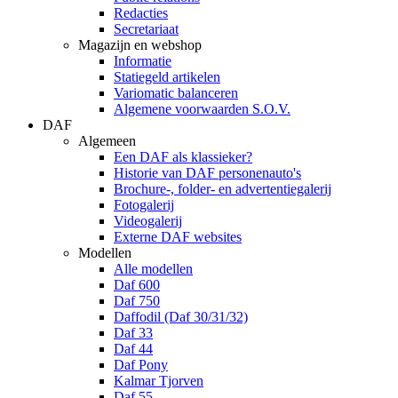
Redacties
Secretariaat
Magazijn en webshop
Informatie
Statiegeld artikelen
Variomatic balanceren
Algemene voorwaarden S.O.V.
DAF
Algemeen
Een DAF als klassieker?
Historie van DAF personenauto's
Brochure-, folder- en advertentiegalerij
Fotogalerij
Videogalerij
Externe DAF websites
Modellen
Alle modellen
Daf 600
Daf 750
Daffodil (Daf 30/31/32)
Daf 33
Daf 44
Daf Pony
Kalmar Tjorven
Daf 55