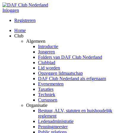
Inloggen
Registreren
Home
Club
Algemeen
Introductie
Jongeren
Folders van DAF Club Nederland
Clubblad
Lid worden
Opzeggen lidmaatschap
DAF Club Nederland als erfgenaam
Evenementen
Taxaties
Techniek
Cursussen
Organisatie
Bestuur, ALV, statuten en huishoudelijk
reglement
Ledenadministratie
Penningmeester
Public relations