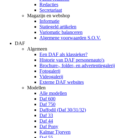
Redacties
Secretariaat
Magazijn en webshop
Informatie
Statiegeld artikelen
Variomatic balanceren
Algemene voorwaarden S.O.V.
DAF
Algemeen
Een DAF als klassieker?
Historie van DAF personenauto's
Brochure-, folder- en advertentiegalerij
Fotogalerij
Videogalerij
Externe DAF websites
Modellen
Alle modellen
Daf 600
Daf 750
Daffodil (Daf 30/31/32)
Daf 33
Daf 44
Daf Pony
Kalmar Tjorven
Daf 55