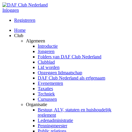
Inloggen
Registreren
Home
Club
Algemeen
Introductie
Jongeren
Folders van DAF Club Nederland
Clubblad
Lid worden
Opzeggen lidmaatschap
DAF Club Nederland als erfgenaam
Evenementen
Taxaties
Techniek
Cursussen
Organisatie
Bestuur, ALV, statuten en huishoudelijk
reglement
Ledenadministratie
Penningmeester
Public relations