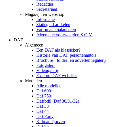
Redacties
Secretariaat
Magazijn en webshop
Informatie
Statiegeld artikelen
Variomatic balanceren
Algemene voorwaarden S.O.V.
DAF
Algemeen
Een DAF als klassieker?
Historie van DAF personenauto's
Brochure-, folder- en advertentiegalerij
Fotogalerij
Videogalerij
Externe DAF websites
Modellen
Alle modellen
Daf 600
Daf 750
Daffodil (Daf 30/31/32)
Daf 33
Daf 44
Daf Pony
Kalmar Tjorven
Daf 55