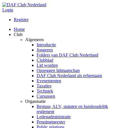
Login
Register
Home
Club
Algemeen
Introductie
Jongeren
Folders van DAF Club Nederland
Clubblad
Lid worden
Opzeggen lidmaatschap
DAF Club Nederland als erfgenaam
Evenementen
Taxaties
Techniek
Cursussen
Organisatie
Bestuur, ALV, statuten en huishoudelijk
reglement
Ledenadministratie
Penningmeester
Public relations