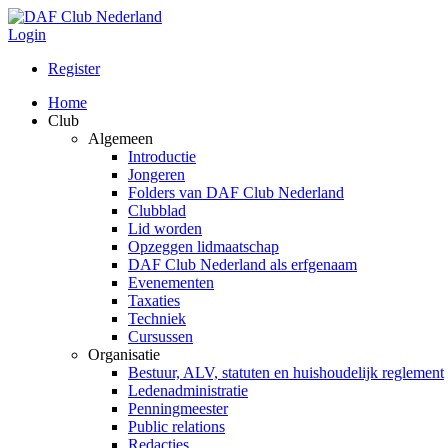
Login
Register
Home
Club
Algemeen
Introductie
Jongeren
Folders van DAF Club Nederland
Clubblad
Lid worden
Opzeggen lidmaatschap
DAF Club Nederland als erfgenaam
Evenementen
Taxaties
Techniek
Cursussen
Organisatie
Bestuur, ALV, statuten en huishoudelijk reglement
Ledenadministratie
Penningmeester
Public relations
Redacties