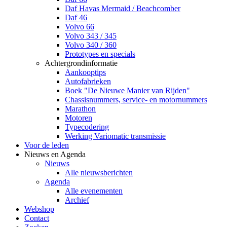
Daf Havas Mermaid / Beachcomber
Daf 46
Volvo 66
Volvo 343 / 345
Volvo 340 / 360
Prototypes en specials
Achtergrondinformatie
Aankooptips
Autofabrieken
Boek "De Nieuwe Manier van Rijden"
Chassisnummers, service- en motornummers
Marathon
Motoren
Typecodering
Werking Variomatic transmissie
Voor de leden
Nieuws en Agenda
Nieuws
Alle nieuwsberichten
Agenda
Alle evenementen
Archief
Webshop
Contact