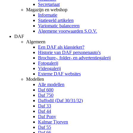
Secretariaat
Magazijn en webshop
Informatie
Statiegeld artikelen
Variomatic balanceren
Algemene voorwaarden S.O.V.
DAF
Algemeen
Een DAF als klassieker?
Historie van DAF personenauto's
Brochure-, folder- en advertentiegalerij
Fotogalerij
Videogalerij
Externe DAF websites
Modellen
Alle modellen
Daf 600
Daf 750
Daffodil (Daf 30/31/32)
Daf 33
Daf 44
Daf Pony
Kalmar Tjorven
Daf 55
Daf 66