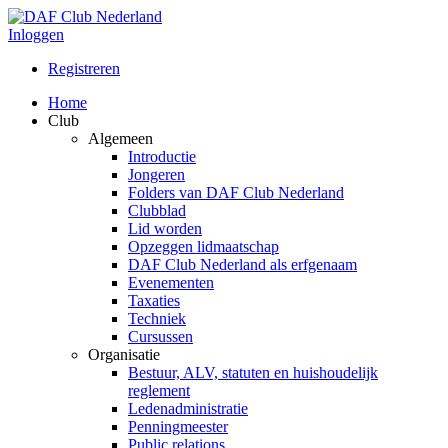
Inloggen
Registreren
Home
Club
Algemeen
Introductie
Jongeren
Folders van DAF Club Nederland
Clubblad
Lid worden
Opzeggen lidmaatschap
DAF Club Nederland als erfgenaam
Evenementen
Taxaties
Techniek
Cursussen
Organisatie
Bestuur, ALV, statuten en huishoudelijk
reglement
Ledenadministratie
Penningmeester
Public relations