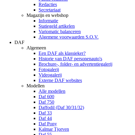
Redacties
Secretariaat
Magazijn en webshop
Informatie
Statiegeld artikelen
Variomatic balanceren
Algemene voorwaarden S.O.V.
DAF
Algemeen
Een DAF als klassieker?
Historie van DAF personenauto's
Brochure-, folder- en advertentiegalerij
Fotogalerij
Videogalerij
Externe DAF websites
Modellen
Alle modellen
Daf 600
Daf 750
Daffodil (Daf 30/31/32)
Daf 33
Daf 44
Daf Pony
Kalmar Tjorven
Daf 55