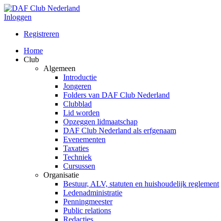
Inloggen
Registreren
Home
Club
Algemeen
Introductie
Jongeren
Folders van DAF Club Nederland
Clubblad
Lid worden
Opzeggen lidmaatschap
DAF Club Nederland als erfgenaam
Evenementen
Taxaties
Techniek
Cursussen
Organisatie
Bestuur, ALV, statuten en huishoudelijk reglement
Ledenadministratie
Penningmeester
Public relations
Redacties