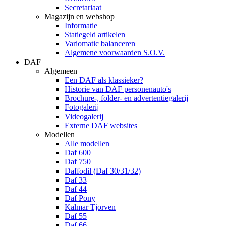
Secretariaat
Magazijn en webshop
Informatie
Statiegeld artikelen
Variomatic balanceren
Algemene voorwaarden S.O.V.
DAF
Algemeen
Een DAF als klassieker?
Historie van DAF personenauto's
Brochure-, folder- en advertentiegalerij
Fotogalerij
Videogalerij
Externe DAF websites
Modellen
Alle modellen
Daf 600
Daf 750
Daffodil (Daf 30/31/32)
Daf 33
Daf 44
Daf Pony
Kalmar Tjorven
Daf 55
Daf 66