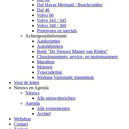
Daf Havas Mermaid / Beachcomber
Daf 46
Volvo 66
Volvo 343 / 345
Volvo 340 / 360
Prototypes en specials
Achtergrondinformatie
Aankooptips
Autofabrieken
Boek "De Nieuwe Manier van Rijden"
Chassisnummers, service- en motornummers
Marathon
Motoren
Typecodering
Werking Variomatic transmissie
Voor de leden
Nieuws en Agenda
Nieuws
Alle nieuwsberichten
Agenda
Alle evenementen
Archief
Webshop
Contact