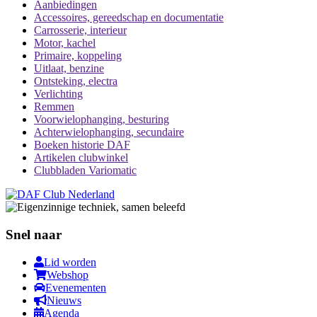
Aanbiedingen
Accessoires, gereedschap en documentatie
Carrosserie, interieur
Motor, kachel
Primaire, koppeling
Uitlaat, benzine
Ontsteking, electra
Verlichting
Remmen
Voorwielophanging, besturing
Achterwielophanging, secundaire
Boeken historie DAF
Artikelen clubwinkel
Clubbladen Variomatic
Snel naar
Lid worden
Webshop
Evenementen
Nieuws
Agenda