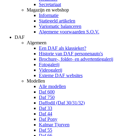
Secretariaat
Magazijn en webshop
Informatie
Statiegeld artikelen
Variomatic balanceren
Algemene voorwaarden S.O.V.
DAF
Algemeen
Een DAF als klassieker?
Historie van DAF personenauto's
Brochure-, folder- en advertentiegalerij
Fotogalerij
Videogalerij
Externe DAF websites
Modellen
Alle modellen
Daf 600
Daf 750
Daffodil (Daf 30/31/32)
Daf 33
Daf 44
Daf Pony
Kalmar Tjorven
Daf 55
Daf 66