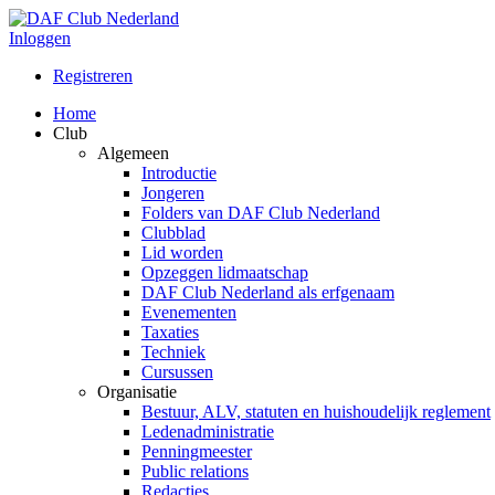
Inloggen
Registreren
Home
Club
Algemeen
Introductie
Jongeren
Folders van DAF Club Nederland
Clubblad
Lid worden
Opzeggen lidmaatschap
DAF Club Nederland als erfgenaam
Evenementen
Taxaties
Techniek
Cursussen
Organisatie
Bestuur, ALV, statuten en huishoudelijk reglement
Ledenadministratie
Penningmeester
Public relations
Redacties