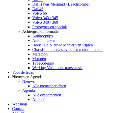
Daf Havas Mermaid / Beachcomber
Daf 46
Volvo 66
Volvo 343 / 345
Volvo 340 / 360
Prototypes en specials
Achtergrondinformatie
Aankooptips
Autofabrieken
Boek "De Nieuwe Manier van Rijden"
Chassisnummers, service- en motornummers
Marathon
Motoren
Typecodering
Werking Variomatic transmissie
Voor de leden
Nieuws en Agenda
Nieuws
Alle nieuwsberichten
Agenda
Alle evenementen
Archief
Webshop
Contact