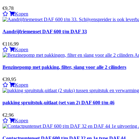
€9,78
Kopen
Aandrijfriemenset DAF 600 t/m DAF 33
€116,99
Kopen
Benzinepomp met pakking, filter, slang voor alle 2 cilinders
€39,95
Kopen
pakking spruitstuk-uitlaat (set van 2) DAF 600 t/m 46
€2,96
Kopen
Contactpuntenset DAF 600 t/m DAF 32 en 1e type DAF 44