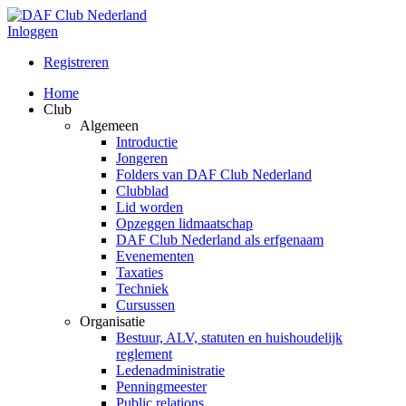
Inloggen
Registreren
Home
Club
Algemeen
Introductie
Jongeren
Folders van DAF Club Nederland
Clubblad
Lid worden
Opzeggen lidmaatschap
DAF Club Nederland als erfgenaam
Evenementen
Taxaties
Techniek
Cursussen
Organisatie
Bestuur, ALV, statuten en huishoudelijk
reglement
Ledenadministratie
Penningmeester
Public relations