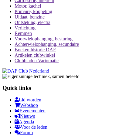
Carrosserie, interieur
Motor, kachel
Primaire, koppeling
Uitlaat, benzine
Ontsteking, electra
Verlichting
Remmen
Voorwielophanging, besturing
Achterwielophanging, secundaire
Boeken historie DAF
Artikelen clubwinkel
Clubbladen Variomatic
Quick links
Lid worden
Webshop
Evenementen
Nieuws
Agenda
Voor de leden
Forum