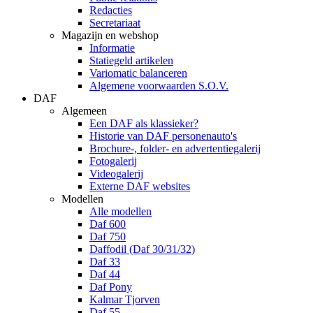
Redacties
Secretariaat
Magazijn en webshop
Informatie
Statiegeld artikelen
Variomatic balanceren
Algemene voorwaarden S.O.V.
DAF
Algemeen
Een DAF als klassieker?
Historie van DAF personenauto's
Brochure-, folder- en advertentiegalerij
Fotogalerij
Videogalerij
Externe DAF websites
Modellen
Alle modellen
Daf 600
Daf 750
Daffodil (Daf 30/31/32)
Daf 33
Daf 44
Daf Pony
Kalmar Tjorven
Daf 55