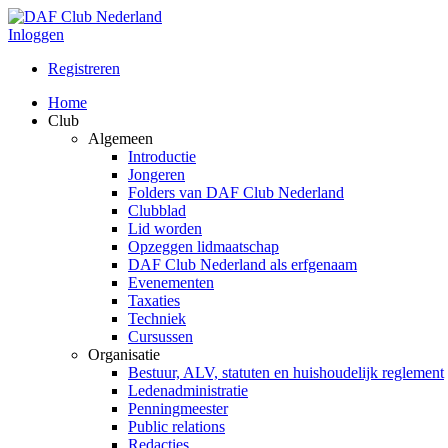
Inloggen
Registreren
Home
Club
Algemeen
Introductie
Jongeren
Folders van DAF Club Nederland
Clubblad
Lid worden
Opzeggen lidmaatschap
DAF Club Nederland als erfgenaam
Evenementen
Taxaties
Techniek
Cursussen
Organisatie
Bestuur, ALV, statuten en huishoudelijk reglement
Ledenadministratie
Penningmeester
Public relations
Redacties