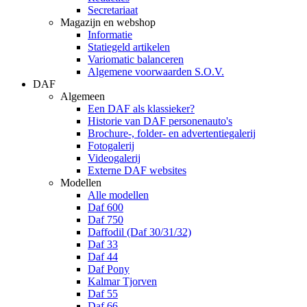
Secretariaat
Magazijn en webshop
Informatie
Statiegeld artikelen
Variomatic balanceren
Algemene voorwaarden S.O.V.
DAF
Algemeen
Een DAF als klassieker?
Historie van DAF personenauto's
Brochure-, folder- en advertentiegalerij
Fotogalerij
Videogalerij
Externe DAF websites
Modellen
Alle modellen
Daf 600
Daf 750
Daffodil (Daf 30/31/32)
Daf 33
Daf 44
Daf Pony
Kalmar Tjorven
Daf 55
Daf 66