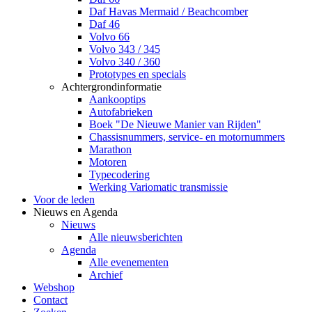
Daf Havas Mermaid / Beachcomber
Daf 46
Volvo 66
Volvo 343 / 345
Volvo 340 / 360
Prototypes en specials
Achtergrondinformatie
Aankooptips
Autofabrieken
Boek "De Nieuwe Manier van Rijden"
Chassisnummers, service- en motornummers
Marathon
Motoren
Typecodering
Werking Variomatic transmissie
Voor de leden
Nieuws en Agenda
Nieuws
Alle nieuwsberichten
Agenda
Alle evenementen
Archief
Webshop
Contact