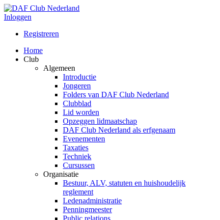
Inloggen
Registreren
Home
Club
Algemeen
Introductie
Jongeren
Folders van DAF Club Nederland
Clubblad
Lid worden
Opzeggen lidmaatschap
DAF Club Nederland als erfgenaam
Evenementen
Taxaties
Techniek
Cursussen
Organisatie
Bestuur, ALV, statuten en huishoudelijk
reglement
Ledenadministratie
Penningmeester
Public relations