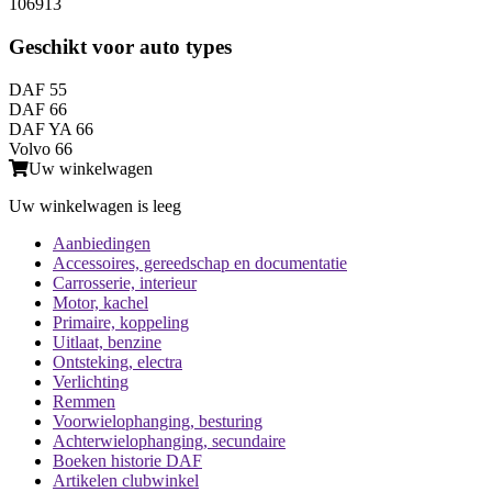
106913
Geschikt voor auto types
DAF 55
DAF 66
DAF YA 66
Volvo 66
Uw winkelwagen
Uw winkelwagen is leeg
Aanbiedingen
Accessoires, gereedschap en documentatie
Carrosserie, interieur
Motor, kachel
Primaire, koppeling
Uitlaat, benzine
Ontsteking, electra
Verlichting
Remmen
Voorwielophanging, besturing
Achterwielophanging, secundaire
Boeken historie DAF
Artikelen clubwinkel