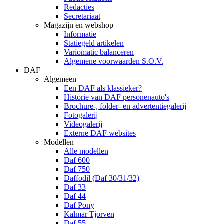
Redacties
Secretariaat
Magazijn en webshop
Informatie
Statiegeld artikelen
Variomatic balanceren
Algemene voorwaarden S.O.V.
DAF
Algemeen
Een DAF als klassieker?
Historie van DAF personenauto's
Brochure-, folder- en advertentiegalerij
Fotogalerij
Videogalerij
Externe DAF websites
Modellen
Alle modellen
Daf 600
Daf 750
Daffodil (Daf 30/31/32)
Daf 33
Daf 44
Daf Pony
Kalmar Tjorven
Daf 55