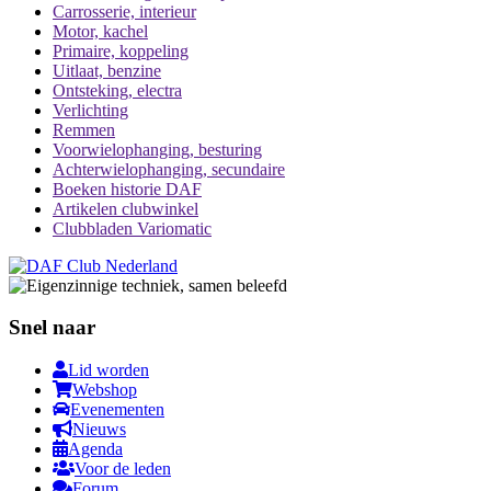
Carrosserie, interieur
Motor, kachel
Primaire, koppeling
Uitlaat, benzine
Ontsteking, electra
Verlichting
Remmen
Voorwielophanging, besturing
Achterwielophanging, secundaire
Boeken historie DAF
Artikelen clubwinkel
Clubbladen Variomatic
Snel naar
Lid worden
Webshop
Evenementen
Nieuws
Agenda
Voor de leden
Forum