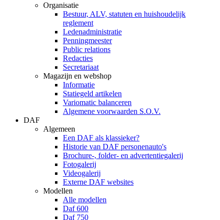
Organisatie
Bestuur, ALV, statuten en huishoudelijk
reglement
Ledenadministratie
Penningmeester
Public relations
Redacties
Secretariaat
Magazijn en webshop
Informatie
Statiegeld artikelen
Variomatic balanceren
Algemene voorwaarden S.O.V.
DAF
Algemeen
Een DAF als klassieker?
Historie van DAF personenauto's
Brochure-, folder- en advertentiegalerij
Fotogalerij
Videogalerij
Externe DAF websites
Modellen
Alle modellen
Daf 600
Daf 750