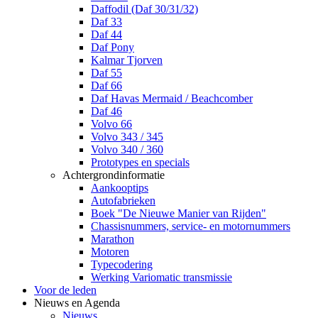
Daffodil (Daf 30/31/32)
Daf 33
Daf 44
Daf Pony
Kalmar Tjorven
Daf 55
Daf 66
Daf Havas Mermaid / Beachcomber
Daf 46
Volvo 66
Volvo 343 / 345
Volvo 340 / 360
Prototypes en specials
Achtergrondinformatie
Aankooptips
Autofabrieken
Boek "De Nieuwe Manier van Rijden"
Chassisnummers, service- en motornummers
Marathon
Motoren
Typecodering
Werking Variomatic transmissie
Voor de leden
Nieuws en Agenda
Nieuws