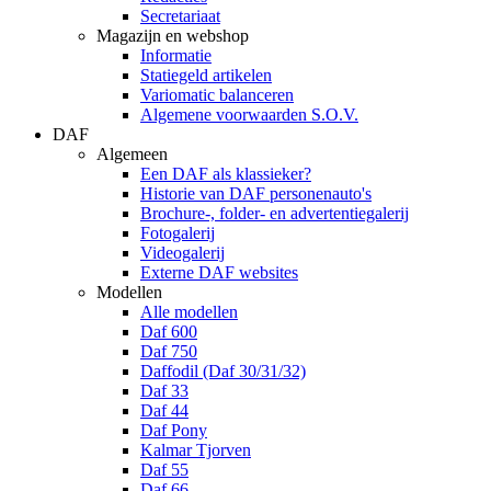
Secretariaat
Magazijn en webshop
Informatie
Statiegeld artikelen
Variomatic balanceren
Algemene voorwaarden S.O.V.
DAF
Algemeen
Een DAF als klassieker?
Historie van DAF personenauto's
Brochure-, folder- en advertentiegalerij
Fotogalerij
Videogalerij
Externe DAF websites
Modellen
Alle modellen
Daf 600
Daf 750
Daffodil (Daf 30/31/32)
Daf 33
Daf 44
Daf Pony
Kalmar Tjorven
Daf 55
Daf 66