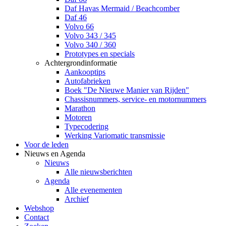
Daf Havas Mermaid / Beachcomber
Daf 46
Volvo 66
Volvo 343 / 345
Volvo 340 / 360
Prototypes en specials
Achtergrondinformatie
Aankooptips
Autofabrieken
Boek "De Nieuwe Manier van Rijden"
Chassisnummers, service- en motornummers
Marathon
Motoren
Typecodering
Werking Variomatic transmissie
Voor de leden
Nieuws en Agenda
Nieuws
Alle nieuwsberichten
Agenda
Alle evenementen
Archief
Webshop
Contact