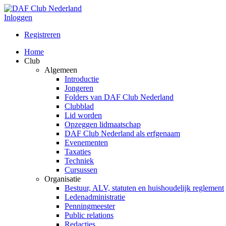
Inloggen
Registreren
Home
Club
Algemeen
Introductie
Jongeren
Folders van DAF Club Nederland
Clubblad
Lid worden
Opzeggen lidmaatschap
DAF Club Nederland als erfgenaam
Evenementen
Taxaties
Techniek
Cursussen
Organisatie
Bestuur, ALV, statuten en huishoudelijk reglement
Ledenadministratie
Penningmeester
Public relations
Redacties