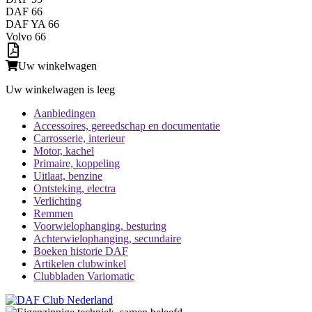
DAF 66
DAF YA 66
Volvo 66
Uw winkelwagen
Uw winkelwagen is leeg
Aanbiedingen
Accessoires, gereedschap en documentatie
Carrosserie, interieur
Motor, kachel
Primaire, koppeling
Uitlaat, benzine
Ontsteking, electra
Verlichting
Remmen
Voorwielophanging, besturing
Achterwielophanging, secundaire
Boeken historie DAF
Artikelen clubwinkel
Clubbladen Variomatic