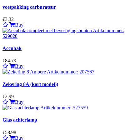
voetpakking carburateur
€3.32
Buy
Accubak
€84.79
Buy
Zekering 8A (kort model))
€2.99
Buy
Glas achterlamp
€58.98
Buy