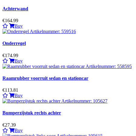
Achterwand
€164.99
Buy
Onderregel
€174.99
Buy
Raamrubber voorruit sedan en stationcar
€113.81
Buy
Bumperzijstuk rechts achter
€27.39
Buy