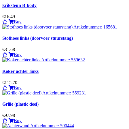
kriksteun B-body
€16.49
Buy
Stofhoes links (doorvoer stuurstang)
€31.68
Buy
Koker achter links
€115.70
Buy
Grille (plastic deel)
€97.98
Buy