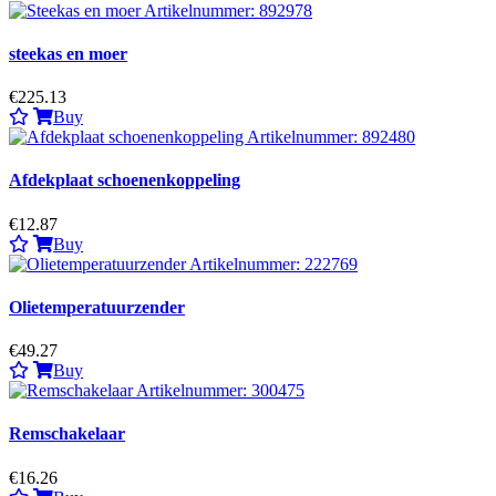
steekas en moer
€225.13
Buy
Afdekplaat schoenenkoppeling
€12.87
Buy
Olietemperatuurzender
€49.27
Buy
Remschakelaar
€16.26