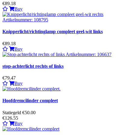
€89.18
Buy
Knipperlicht/richtinglamp compleet geel-wit links
€89.18
Buy
stop-achterlicht rechts of links
€79.47
Buy
Hoofdremcilinder compleet
Statiegeld €50.00
€126.55
Buy