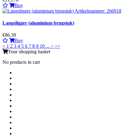
Buy
Langsligger (aluminium brugstuk)
€86.39
Buy
<
1
2
3
4
5
6
7
8
9
10
...
>
>>
Your shopping basket
No products in cart