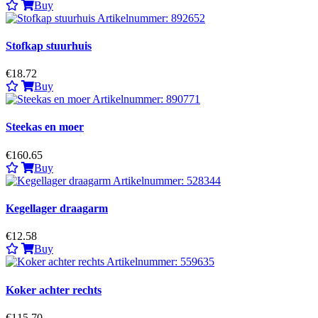
Buy
Stofkap stuurhuis
€18.72
Buy
Steekas en moer
€160.65
Buy
Kegellager draagarm
€12.58
Buy
Koker achter rechts
€115.70