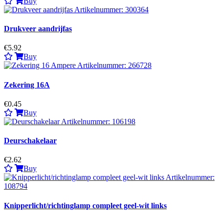
Buy
Drukveer aandrijfas
€5.92
Buy
Zekering 16A
€0.45
Buy
Deurschakelaar
€2.62
Buy
Knipperlicht/richtinglamp compleet geel-wit links