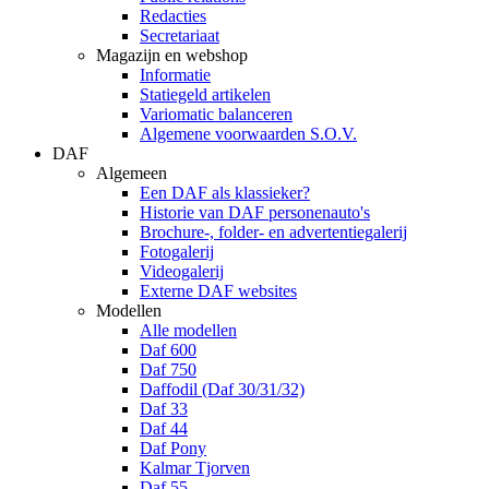
Redacties
Secretariaat
Magazijn en webshop
Informatie
Statiegeld artikelen
Variomatic balanceren
Algemene voorwaarden S.O.V.
DAF
Algemeen
Een DAF als klassieker?
Historie van DAF personenauto's
Brochure-, folder- en advertentiegalerij
Fotogalerij
Videogalerij
Externe DAF websites
Modellen
Alle modellen
Daf 600
Daf 750
Daffodil (Daf 30/31/32)
Daf 33
Daf 44
Daf Pony
Kalmar Tjorven
Daf 55