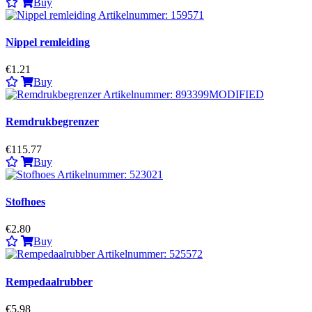
Buy
Nippel remleiding
€1.21
Buy
Remdrukbegrenzer
€115.77
Buy
Stofhoes
€2.80
Buy
Rempedaalrubber
€5.98