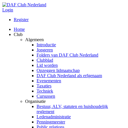
Login
Register
Home
Club
Algemeen
Introductie
Jongeren
Folders van DAF Club Nederland
Clubblad
Lid worden
Opzeggen lidmaatschap
DAF Club Nederland als erfgenaam
Evenementen
Taxaties
Techniek
Cursussen
Organisatie
Bestuur, ALV, statuten en huishoudelijk
reglement
Ledenadministratie
Penningmeester
Public relations