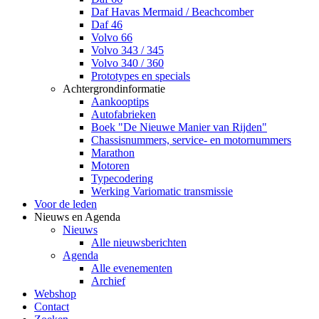
Daf Havas Mermaid / Beachcomber
Daf 46
Volvo 66
Volvo 343 / 345
Volvo 340 / 360
Prototypes en specials
Achtergrondinformatie
Aankooptips
Autofabrieken
Boek "De Nieuwe Manier van Rijden"
Chassisnummers, service- en motornummers
Marathon
Motoren
Typecodering
Werking Variomatic transmissie
Voor de leden
Nieuws en Agenda
Nieuws
Alle nieuwsberichten
Agenda
Alle evenementen
Archief
Webshop
Contact