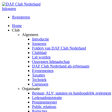
Inloggen
Registreren
Home
Club
Algemeen
Introductie
Jongeren
Folders van DAF Club Nederland
Clubblad
Lid worden
Opzeggen lidmaatschap
DAF Club Nederland als erfgenaam
Evenementen
Taxaties
Techniek
Cursussen
Organisatie
Bestuur, ALV, statuten en huishoudelijk reglement
Ledenadministratie
Penningmeester
Public relations
Redacties