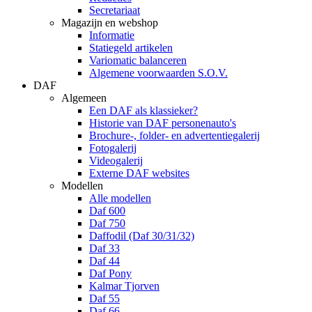
Secretariaat
Magazijn en webshop
Informatie
Statiegeld artikelen
Variomatic balanceren
Algemene voorwaarden S.O.V.
DAF
Algemeen
Een DAF als klassieker?
Historie van DAF personenauto's
Brochure-, folder- en advertentiegalerij
Fotogalerij
Videogalerij
Externe DAF websites
Modellen
Alle modellen
Daf 600
Daf 750
Daffodil (Daf 30/31/32)
Daf 33
Daf 44
Daf Pony
Kalmar Tjorven
Daf 55
Daf 66