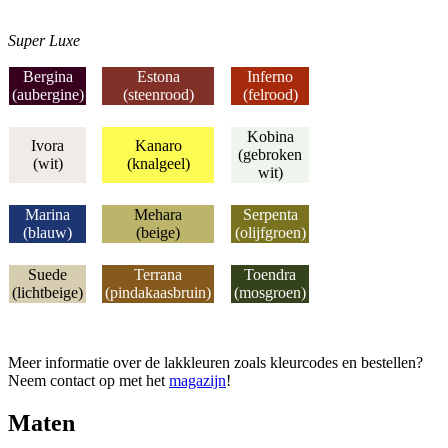
Super Luxe
Bergina
Estona
Inferno
(aubergine
)
(steenrood
)
(felrood
)
Kobina
Ivora
Kanaro
(gebroken
(wit)
(knalgeel)
wit)
Marina
Mehara
Serpenta
(blauw)
(beige)
(olijfgroen)
Suede
Terrana
Toendra
(lichtbeige)
(pindakaasbruin
)
(mosgroen
)
Meer informatie over de lakkleuren zoals kleurcodes en bestellen?
Neem contact op met het
magazijn
!
Maten