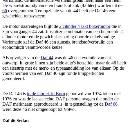
Variomatic: de automatische versnellingsbak heeft maar één riem.
De wisselstroomdynamo en brandstoftank (42 liter) worden uit de
66
overgenomen. Ten opzichte van de 44 heeft de Daf 46 een
gescheiden remsysteem.
De motor daarentegen blijft de
2 cilinder 4-takt boxermotor
die in
zijn voorganger 44 zat. Juist deze combinatie van een beproefde 2-
cilinder motor en de gewichtsbesparing door de enkelvoudige
Variomatic gaf de Daf 46 een gunstig brandstofverbruik: een
economisch verantwoorde keuze.
Als opvolger van de
Daf 44
was de 46 een evolutie van dat
ontwerp. In grote lijnen zijn beide auto's hetzelfde, maar de 46 heeft
een sierstrip met de merk- en typeaanduiding los van elkaar. Op de
voorschermen van een Daf 46 zijn ronde knipperlichten
gemonteerd.
De Daf 46 is
in de fabriek in Born
gebouwd van 1974 tot en met
1976 en was de laatste echte DAF personenwagen die onder de
DAF merknaam geproduceerd is: in tegenstelling tot de
Daf 66
werd deze 46 niet omgedoopt tot Volvo.
Daf 46 Sedan