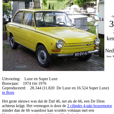
On
3
ken
Ned
bron: 
Uitvoering: Luxe en Super Luxe
Bouwjaar: 1974 t/m 1976
Geproduceerd: 28.344 (11.820 De Luxe en 16.524 Super Luxe)
in Born
Het grote nieuws was dat de Daf 46, net als de 66, een De Dion
achteras krijgt. Het vermogen is door de
2 cilinder 4-takt boxermotor
minder dan de 66 waardoor kan worden volstaan met een