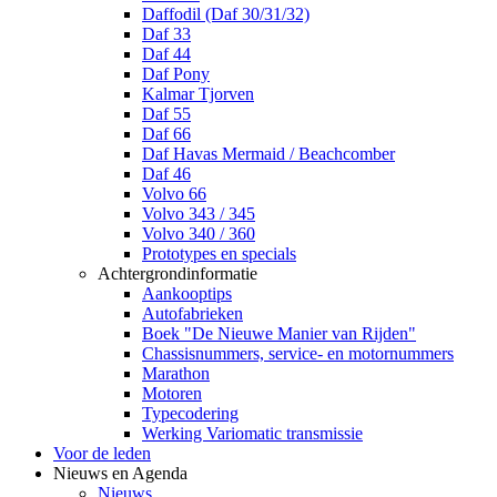
Daffodil (Daf 30/31/32)
Daf 33
Daf 44
Daf Pony
Kalmar Tjorven
Daf 55
Daf 66
Daf Havas Mermaid / Beachcomber
Daf 46
Volvo 66
Volvo 343 / 345
Volvo 340 / 360
Prototypes en specials
Achtergrondinformatie
Aankooptips
Autofabrieken
Boek "De Nieuwe Manier van Rijden"
Chassisnummers, service- en motornummers
Marathon
Motoren
Typecodering
Werking Variomatic transmissie
Voor de leden
Nieuws en Agenda
Nieuws