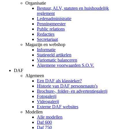
Organisatie
Bestuur, ALV, statuten en huishoudelijk
reglement
Ledenadministratie
Penningmeester
Public relations
Redacties
Secretariaat
Magazijn en webshop
Informatie
Statiegeld artikelen
Variomatic balanceren
Algemene voorwaarden S.O.V.
DAF
Algemeen
Een DAF als klassieker?
Historie van DAF personenauto's
Brochure-, folder- en advertentiegalerij
Fotogalerij
Videogalerij
Externe DAF websites
Modellen
Alle modellen
Daf 600
Daf 750