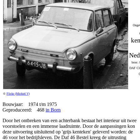
Ongev
ken
Ned
bron: 
DAF Clu
©
Flickr (Michiel V)
Bouwjaar: 1974 t/m 1975
Geproduceerd: 468
in Born
Door het ontbreken van een achterbank bestaat het interieur uit twee
voorstoelen en een immense laadruimte. Door de aanpassingen kon
deze uitvoering uitsluitend op 'grijs kenteken' geleverd worden: de
46 voor het bedrijfsleven. De Daf 46 Bestel kreeg de uitrusting