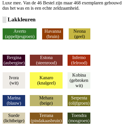
Luxe mee. Van de 46 Bestel zijn maar 468 exemplaren gebouwd
dus het was en is een echte zeldzaamheid.
░ Lakkleuren
Averto
Havanna
Neona
(appeltjesgroen
)
(bruin)
(geel)
Bergina
Estona
Inferno
(aubergine
)
(steenrood
)
(felrood
)
Kobina
Ivora
Kanaro
(gebroken
(wit)
(knalgeel)
wit)
Marina
Mehara
Serpenta
(blauw)
(beige)
(olijfgroen)
Suede
Terrana
Toendra
(lichtbeige)
(pindakaasbruin
)
(mosgroen
)