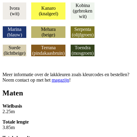
Kobina
Ivora
Kanaro
(gebroken
(wit)
(knalgeel)
wit)
Marina
Mehara
Serpenta
(blauw
)
(beige)
(olijfgroen)
Suede
Terrana
Toendra
(lichtbeige)
(pindakaasbruin
)
(mosgroen
)
Meer informatie over de lakkleuren zoals kleurcodes en bestellen?
Neem contact op met het
magazijn
!
Maten
Wielbasis
2.25m
Totale lengte
3.85m