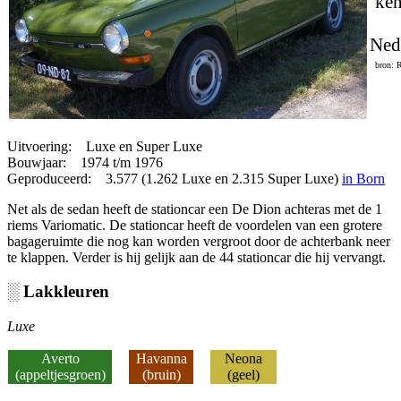
ken
Ned
bron: 
Uitvoering: Luxe en Super Luxe
Bouwjaar: 1974 t/m 1976
Geproduceerd: 3.577 (1.262 Luxe en 2.315 Super Luxe)
in Born
Net als de sedan heeft de stationcar een De Dion achteras met de 1
riems Variomatic. De stationcar heeft de voordelen van een grotere
bagageruimte die nog kan worden vergroot door de achterbank neer
te klappen. Verder is hij gelijk aan de 44 stationcar die hij vervangt.
░ Lakkleuren
Luxe
Averto
Havanna
Neona
(appeltjesgroen
)
(bruin)
(geel)