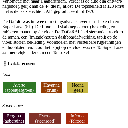
Variomatic met maar 1 aandrijfriem. Verder is de auto qua ontwerp
nagenoeg gelijk aan de 44 die hij aflost. De topsnelheid is 123 km/u.
Het is de laatste echte DAF, geproduceerd tot 1976.
De Daf 46 was in twee uitrustingsniveaus leverbaar: Luxe (L) en
Super Luxe (SL). De Luxe had skai (neplederen) bekleding en
rubberen matten op de vloer. De Daf 46 SL had sierranden rondom
de ramen, een (imitatie)houten dashboardafwerking, tapijt op de
vloer, stoffen bekleding, voorstoelen met verstelbare rugleuningen
en hoofdsteunen. Door het tapijt op de vloer was de 46 Super Luxe
aanmerkelijk stiller dan een 46 Luxe!
░ Lakkleuren
Luxe
Averto
Havanna
Neona
(appeltjesgroen
)
(bruin)
(geel)
Super Luxe
Bergina
Estona
Inferno
(aubergine
)
(steenrood
)
(felrood
)