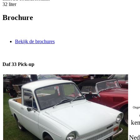
32 liter
Brochure
Bekijk de brochures
Daf 33 Pick-up
Ongev
ken
Ned