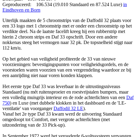
Geproduceerd: 106.534 (19.010 Standaard en 87.524 Luxe)
in
Eindhoven en Born
Uiterlijk maakten de 5 chroomstrips van de Daffodil 32 plaats voor
een 33 logo met 1 chroomstrip met er onder een chroomstrip op het
verdikte deel. Na de laatste facelift kreeg hij een rubberstrip met
hierin 2 chroom strips en Daf 33 opschrift. Door een andere
nokkenas steeg het vermogen naar 32 pk. De topsnelheid stijgt naar
112 km/u.
Op het gebied van veiligheid profiteerde de 33 van nieuwe
voorzieningen: bevestigingspunten voor veiligheidsgordels, en de
voorstoelen waren voorzien van een vergrendeling waardoor ze bij
een aanrijding niet naar voren konden klappen.
Het eerste type Daf 33 was leverbaar in de uitrustingsniveaus
Standaard (nu mét ruitensproeier en roestvrijstalen bumpers, maar
een volledig muisgrijs interieur en de rode achterlichten van een
Daf
750
) en Luxe (met dubbele klokken in het dashboard en de 'LE-
ventilatie' van voorganger
Daffodil 32 LE
).
Vanaf het 2e type Daf 33 kwam werd de uitvoering Standaard
omgedoopt tot Comfort, met vergrote achterlichten (met
uitzondering van de 33 Pick-up).
In September 1972 werd het verouderde 6-voltssysteem vervangen