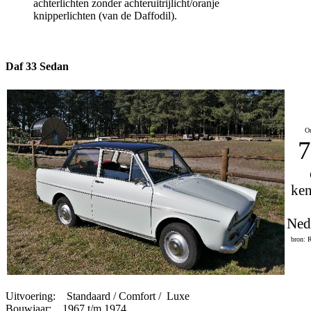
achterlichten zonder achteruitrijlicht/oranje
knipperlichten (van de Daffodil).
Daf 33 Sedan
On
7
ken
Ned
bron: 
Uitvoering: Standaard / Comfort / Luxe
Bouwjaar: 1967 t/m 1974