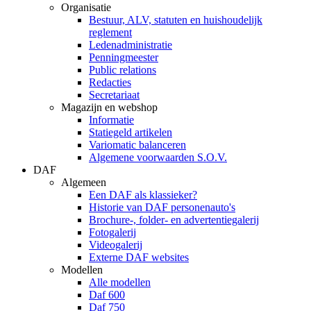
Organisatie
Bestuur, ALV, statuten en huishoudelijk
reglement
Ledenadministratie
Penningmeester
Public relations
Redacties
Secretariaat
Magazijn en webshop
Informatie
Statiegeld artikelen
Variomatic balanceren
Algemene voorwaarden S.O.V.
DAF
Algemeen
Een DAF als klassieker?
Historie van DAF personenauto's
Brochure-, folder- en advertentiegalerij
Fotogalerij
Videogalerij
Externe DAF websites
Modellen
Alle modellen
Daf 600
Daf 750