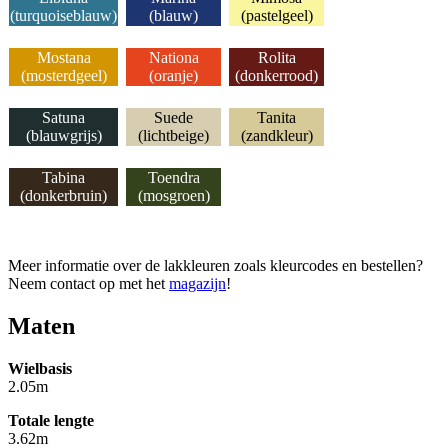
(turquoiseblauw)
(blauw)
(pastelgeel)
Mostana
Nationa
Rolita
(mosterdgeel)
(oranje)
(donkerrood)
Satuna
Suede
Tanita
(blauwgrijs)
(lichtbeige)
(zandkleur)
Tabina
Toendra
(donkerbruin)
(mosgroen)
Meer informatie over de lakkleuren zoals kleurcodes en bestellen?
Neem contact op met het
magazijn
!
Maten
Wielbasis
2.05m
Totale lengte
3.62m