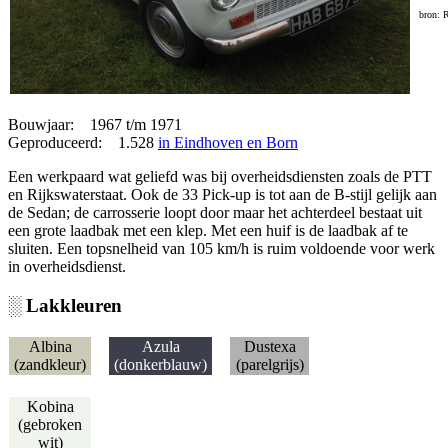
bron: 
Bouwjaar: 1967 t/m 1971
Geproduceerd: 1.528
in Eindhoven en Born
Een werkpaard wat geliefd was bij overheidsdiensten zoals de PTT
en Rijkswaterstaat. Ook de 33 Pick-up is tot aan de B-stijl gelijk aan
de Sedan; de carrosserie loopt door maar het achterdeel bestaat uit
een grote laadbak met een klep. Met een huif is de laadbak af te
sluiten. Een topsnelheid van 105 km/h is ruim voldoende voor werk
in overheidsdienst.
░ Lakkleuren
Albina
Azula
Dustexa
(zandkleur)
(donkerblauw)
(parelgrijs)
Kobina
(gebroken
wit)