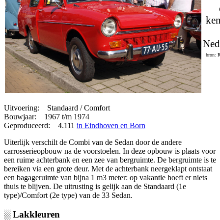
ken
Ned
bron: 
Uitvoering: Standaard / Comfort
Bouwjaar: 1967 t/m 1974
Geproduceerd: 4.111
in Eindhoven en Born
Uiterlijk verschilt de Combi van de Sedan door de andere
carrosserieopbouw na de voorstoelen. In deze opbouw is plaats voor
een ruime achterbank en een zee van bergruimte. De bergruimte is te
bereiken via een grote deur. Met de achterbank neergeklapt ontstaat
een bagageruimte van bijna 1 m3 meter: op vakantie hoeft er niets
thuis te blijven. De uitrusting is gelijk aan de Standaard (1e
type)/Comfort (2e type) van de 33 Sedan.
░ Lakkleuren