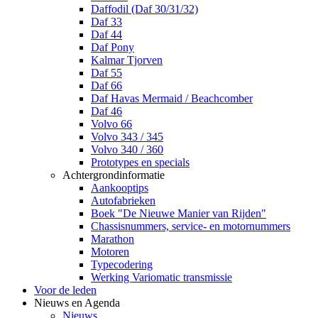
Daffodil (Daf 30/31/32)
Daf 33
Daf 44
Daf Pony
Kalmar Tjorven
Daf 55
Daf 66
Daf Havas Mermaid / Beachcomber
Daf 46
Volvo 66
Volvo 343 / 345
Volvo 340 / 360
Prototypes en specials
Achtergrondinformatie
Aankooptips
Autofabrieken
Boek "De Nieuwe Manier van Rijden"
Chassisnummers, service- en motornummers
Marathon
Motoren
Typecodering
Werking Variomatic transmissie
Voor de leden
Nieuws en Agenda
Nieuws