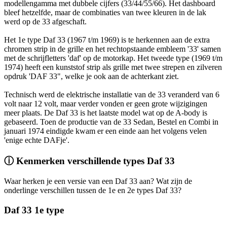
modellengamma met dubbele cijfers (33/44/55/66). Het dashboard
bleef hetzelfde, maar de combinaties van twee kleuren in de lak
werd op de 33 afgeschaft.
Het 1e type Daf 33 (1967 t/m 1969) is te herkennen aan de extra
chromen strip in de grille en het rechtopstaande embleem '33' samen
met de schrijfletters 'daf' op de motorkap. Het tweede type (1969 t/m
1974) heeft een kunststof strip als grille met twee strepen en zilveren
opdruk 'DAF 33", welke je ook aan de achterkant ziet.
Technisch werd de elektrische installatie van de 33 veranderd van 6
volt naar 12 volt, maar verder vonden er geen grote wijzigingen
meer plaats. De Daf 33 is het laatste model wat op de A-body is
gebaseerd. Toen de productie van de 33 Sedan, Bestel en Combi in
januari 1974 eindigde kwam er een einde aan het volgens velen
'enige echte DAFje'.
ⓘ Kenmerken verschillende types Daf 33
Waar herken je een versie van een Daf 33 aan? Wat zijn de
onderlinge verschillen tussen de 1e en 2e types Daf 33?
Daf 33 1e type