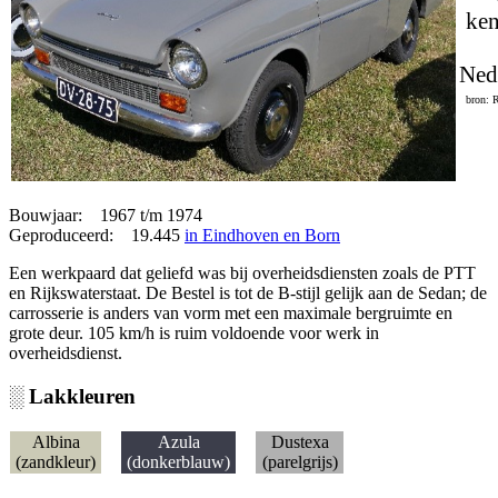
ken
Ned
bron: 
Bouwjaar: 1967 t/m 1974
Geproduceerd: 19.445
in Eindhoven en Born
Een werkpaard dat geliefd was bij overheidsdiensten zoals de PTT
en Rijkswaterstaat. De Bestel is tot de B-stijl gelijk aan de Sedan; de
carrosserie is anders van vorm met een maximale bergruimte en
grote deur. 105 km/h is ruim voldoende voor werk in
overheidsdienst.
░ Lakkleuren
Albina
Azula
Dustexa
(zandkleur)
(donkerblauw)
(parelgrijs)