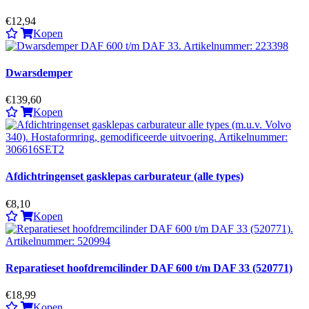
€12,94
Kopen
Dwarsdemper
€139,60
Kopen
Afdichtringenset gasklepas carburateur (alle types)
€8,10
Kopen
Reparatieset hoofdremcilinder DAF 600 t/m DAF 33 (520771)
€18,99
Kopen