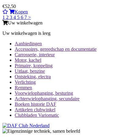
€52,50
Kopen
1
2
3
4
5
6
7
>
Uw winkelwagen
Uw winkelwagen is leeg
Aanbiedingen
Accessoires, gereedschap en documentatie
Carrosserie, interieur
Motor, kachel
Primaire, koppeling
Uitlaat, benzine
Ontsteking, electra
Verlichting
Remmen
Voorwielophanging, besturing
Achterwielophanging, secundaire
Boeken historie DAF
Artikelen clubwinkel
Clubbladen Variomatic