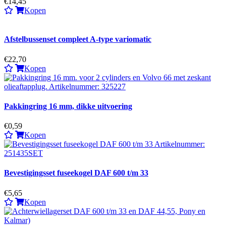
€14,45
Kopen
Afstelbussenset compleet A-type variomatic
€22,70
Kopen
Pakkingring 16 mm, dikke uitvoering
€0,59
Kopen
Bevestigingsset fuseekogel DAF 600 t/m 33
€5,65
Kopen