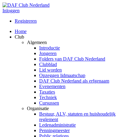
Inloggen
Registreren
Home
Club
Algemeen
Introductie
Jongeren
Folders van DAF Club Nederland
Clubblad
Lid worden
Opzeggen lidmaatschap
DAF Club Nederland als erfgenaam
Evenementen
Taxaties
Techniek
Cursussen
Organisatie
Bestuur, ALV, statuten en huishoudelijk
reglement
Ledenadministratie
Penningmeester
Public relations