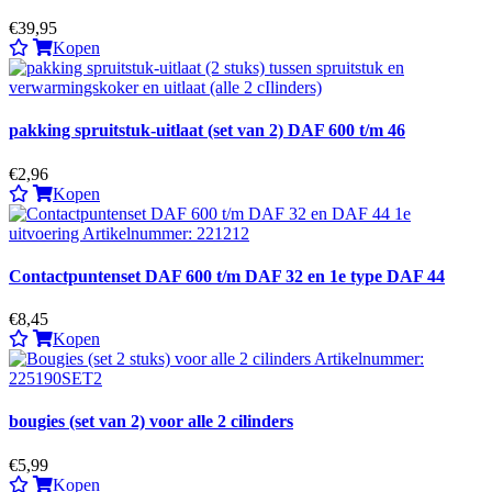
€39,95
Kopen
pakking spruitstuk-uitlaat (set van 2) DAF 600 t/m 46
€2,96
Kopen
Contactpuntenset DAF 600 t/m DAF 32 en 1e type DAF 44
€8,45
Kopen
bougies (set van 2) voor alle 2 cilinders
€5,99
Kopen