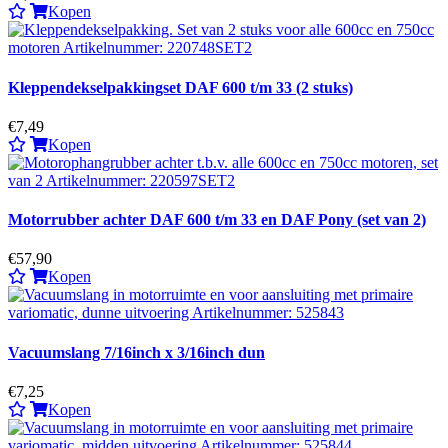
Kopen
Kleppendekselpakkingset DAF 600 t/m 33 (2 stuks)
€7,49
Kopen
Motorrubber achter DAF 600 t/m 33 en DAF Pony (set van 2)
€57,90
Kopen
Vacuumslang 7/16inch x 3/16inch dun
€7,25
Kopen