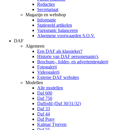
Redacties
Secretariaat
Magazijn en webshop
Informatie
Statiegeld artikelen
Variomatic balanceren
Algemene voorwaarden S.O.V.
DAF
Algemeen
Een DAF als klassieker?
Historie van DAF personenauto's
Brochure-, folder- en advertentiegalerij
Fotogalerij
Videogalerij
Externe DAF websites
Modellen
Alle modellen
Daf 600
Daf 750
Daffodil (Daf 30/31/32)
Daf 33
Daf 44
Daf Pony
Kalmar Tjorven
Daf 55