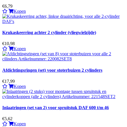
€6,79
Kopen
Krukaskeerring achter 2 cylinder (vliegwielzijde)
€10,98
Kopen
Afdichtingsringen (set) voor stoterbuizen 2 cylinders
€17,99
Kopen
Inlaatringen (set van 2) voor spruitstuk DAF 600 t/m 46
€5,62
Kopen