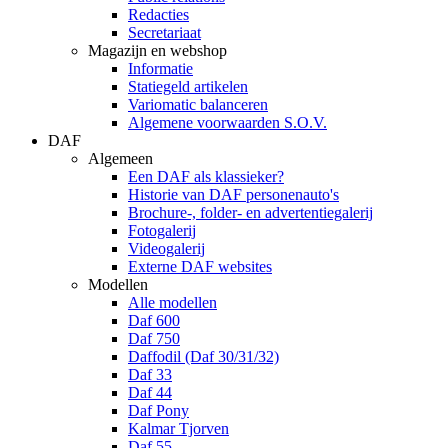
Redacties
Secretariaat
Magazijn en webshop
Informatie
Statiegeld artikelen
Variomatic balanceren
Algemene voorwaarden S.O.V.
DAF
Algemeen
Een DAF als klassieker?
Historie van DAF personenauto's
Brochure-, folder- en advertentiegalerij
Fotogalerij
Videogalerij
Externe DAF websites
Modellen
Alle modellen
Daf 600
Daf 750
Daffodil (Daf 30/31/32)
Daf 33
Daf 44
Daf Pony
Kalmar Tjorven
Daf 55