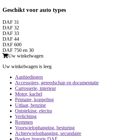
Geschikt voor auto types
DAF 31
DAF 32
DAF 33
DAF 44
DAF 600
DAF 750 en 30
Uw winkelwagen
Uw winkelwagen is leeg
Aanbiedingen
Accessoires, gereedschap en documentatie
Carrosserie, interieur
Motor, kachel
Primaire, koppeling
Uitlaat, benzine
Ontsteking, electra
Verlichting
Remmen
Voorwielophanging, besturing
Achterwielophanging, secundaire
Boeken historie DAF