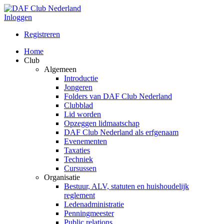
Inloggen
Registreren
Home
Club
Algemeen
Introductie
Jongeren
Folders van DAF Club Nederland
Clubblad
Lid worden
Opzeggen lidmaatschap
DAF Club Nederland als erfgenaam
Evenementen
Taxaties
Techniek
Cursussen
Organisatie
Bestuur, ALV, statuten en huishoudelijk
reglement
Ledenadministratie
Penningmeester
Public relations