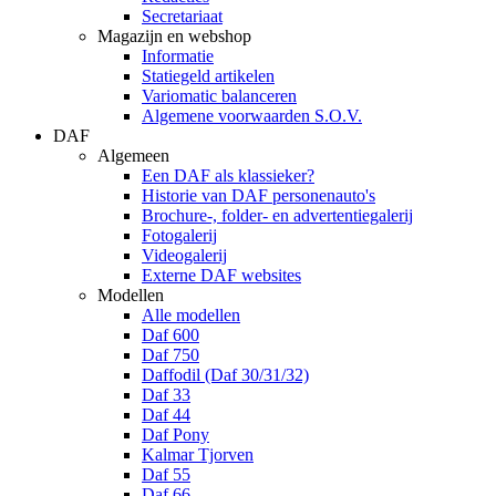
Secretariaat
Magazijn en webshop
Informatie
Statiegeld artikelen
Variomatic balanceren
Algemene voorwaarden S.O.V.
DAF
Algemeen
Een DAF als klassieker?
Historie van DAF personenauto's
Brochure-, folder- en advertentiegalerij
Fotogalerij
Videogalerij
Externe DAF websites
Modellen
Alle modellen
Daf 600
Daf 750
Daffodil (Daf 30/31/32)
Daf 33
Daf 44
Daf Pony
Kalmar Tjorven
Daf 55
Daf 66