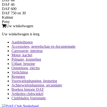
DAF 44
DAF 46
DAF 600
DAF 750 en 30
Kalmar
Pony
Uw winkelwagen
Uw winkelwagen is leeg
Aanbiedingen
Accessoires, gereedschap en documentatie
Carrosserie, interieur
Motor, kachel
Primaire, koppeling
Uitlaat, benzine
Ontsteking, electra
Verlichting
Remmen
Voorwielophanging, besturing
Achterwielophanging, secundaire
Boeken historie DAF
Artikelen clubwinkel
Clubbladen Variomatic