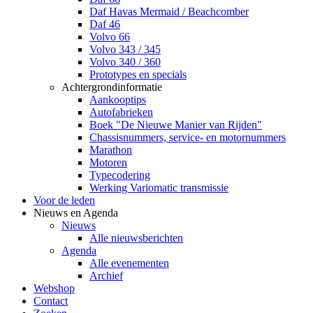
Daf Havas Mermaid / Beachcomber
Daf 46
Volvo 66
Volvo 343 / 345
Volvo 340 / 360
Prototypes en specials
Achtergrondinformatie
Aankooptips
Autofabrieken
Boek "De Nieuwe Manier van Rijden"
Chassisnummers, service- en motornummers
Marathon
Motoren
Typecodering
Werking Variomatic transmissie
Voor de leden
Nieuws en Agenda
Nieuws
Alle nieuwsberichten
Agenda
Alle evenementen
Archief
Webshop
Contact