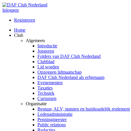
Inloggen
Registreren
Home
Club
Algemeen
Introductie
Jongeren
Folders van DAF Club Nederland
Clubblad
Lid worden
Opzeggen lidmaatschap
DAF Club Nederland als erfgenaam
Evenementen
Taxaties
Techniek
Cursussen
Organisatie
Bestuur, ALV, statuten en huishoudelijk reglement
Ledenadministratie
Penningmeester
Public relations
Redacties