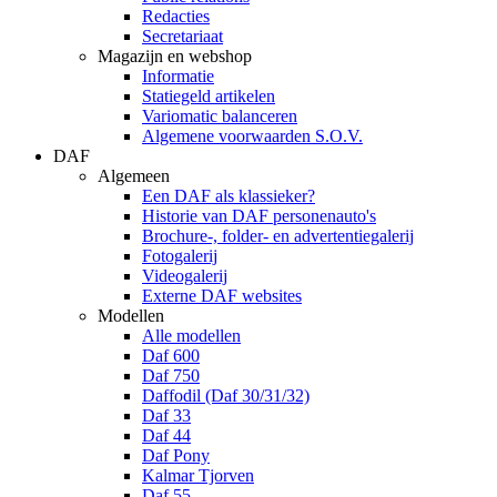
Redacties
Secretariaat
Magazijn en webshop
Informatie
Statiegeld artikelen
Variomatic balanceren
Algemene voorwaarden S.O.V.
DAF
Algemeen
Een DAF als klassieker?
Historie van DAF personenauto's
Brochure-, folder- en advertentiegalerij
Fotogalerij
Videogalerij
Externe DAF websites
Modellen
Alle modellen
Daf 600
Daf 750
Daffodil (Daf 30/31/32)
Daf 33
Daf 44
Daf Pony
Kalmar Tjorven
Daf 55