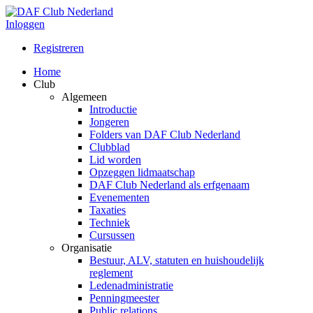
Inloggen
Registreren
Home
Club
Algemeen
Introductie
Jongeren
Folders van DAF Club Nederland
Clubblad
Lid worden
Opzeggen lidmaatschap
DAF Club Nederland als erfgenaam
Evenementen
Taxaties
Techniek
Cursussen
Organisatie
Bestuur, ALV, statuten en huishoudelijk
reglement
Ledenadministratie
Penningmeester
Public relations