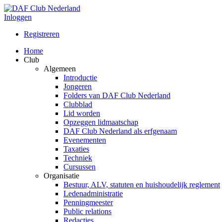
Inloggen
Registreren
Home
Club
Algemeen
Introductie
Jongeren
Folders van DAF Club Nederland
Clubblad
Lid worden
Opzeggen lidmaatschap
DAF Club Nederland als erfgenaam
Evenementen
Taxaties
Techniek
Cursussen
Organisatie
Bestuur, ALV, statuten en huishoudelijk reglement
Ledenadministratie
Penningmeester
Public relations
Redacties