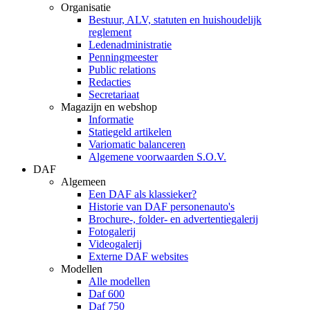
Organisatie
Bestuur, ALV, statuten en huishoudelijk
reglement
Ledenadministratie
Penningmeester
Public relations
Redacties
Secretariaat
Magazijn en webshop
Informatie
Statiegeld artikelen
Variomatic balanceren
Algemene voorwaarden S.O.V.
DAF
Algemeen
Een DAF als klassieker?
Historie van DAF personenauto's
Brochure-, folder- en advertentiegalerij
Fotogalerij
Videogalerij
Externe DAF websites
Modellen
Alle modellen
Daf 600
Daf 750