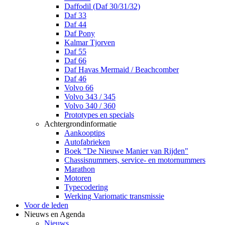
Daffodil (Daf 30/31/32)
Daf 33
Daf 44
Daf Pony
Kalmar Tjorven
Daf 55
Daf 66
Daf Havas Mermaid / Beachcomber
Daf 46
Volvo 66
Volvo 343 / 345
Volvo 340 / 360
Prototypes en specials
Achtergrondinformatie
Aankooptips
Autofabrieken
Boek "De Nieuwe Manier van Rijden"
Chassisnummers, service- en motornummers
Marathon
Motoren
Typecodering
Werking Variomatic transmissie
Voor de leden
Nieuws en Agenda
Nieuws