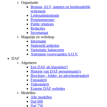
Organisatie
Bestuur, ALV, statuten en huishoudelijk
reglement
Ledenadministratie
Penningmeester
Public relations
Redacties
Secretariaat
Magazijn en webshop
Informatie
Statiegeld artikelen
Variomatic balanceren
Algemene voorwaarden S.O.V.
DAF
Algemeen
Een DAF als klassieker?
Historie van DAF personenauto's
Brochure-, folder- en advertentiegalerij
Fotogalerij
Videogalerij
Externe DAF websites
Modellen
Alle modellen
Daf 600
Daf 750