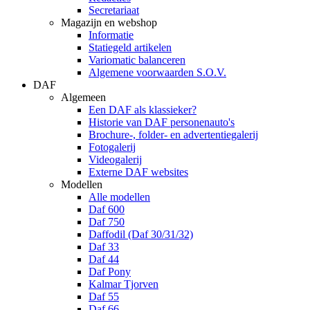
Secretariaat
Magazijn en webshop
Informatie
Statiegeld artikelen
Variomatic balanceren
Algemene voorwaarden S.O.V.
DAF
Algemeen
Een DAF als klassieker?
Historie van DAF personenauto's
Brochure-, folder- en advertentiegalerij
Fotogalerij
Videogalerij
Externe DAF websites
Modellen
Alle modellen
Daf 600
Daf 750
Daffodil (Daf 30/31/32)
Daf 33
Daf 44
Daf Pony
Kalmar Tjorven
Daf 55
Daf 66