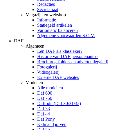
Redacties
Secretariaat
Magazijn en webshop
Informatie
Statiegeld artikelen
Variomatic balanceren
Algemene voorwaarden S.O.V.
DAF
Algemeen
Een DAF als klassieker?
Historie van DAF personenauto's
Brochure-, folder- en advertentiegalerij
Fotogalerij
Videogalerij
Externe DAF websites
Modellen
Alle modellen
Daf 600
Daf 750
Daffodil (Daf 30/31/32)
Daf 33
Daf 44
Daf Pony
Kalmar Tjorven
Daf 55