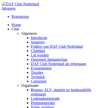
Inloggen
Registreren
Home
Club
Algemeen
Introductie
Jongeren
Folders van DAF Club Nederland
Clubblad
Lid worden
Opzeggen lidmaatschap
DAF Club Nederland als erfgenaam
Evenementen
Taxaties
Techniek
Cursussen
Organisatie
Bestuur, ALV, statuten en huishoudelijk
reglement
Ledenadministratie
Penningmeester
Public relations