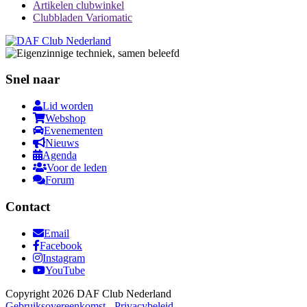
Artikelen clubwinkel
Clubbladen Variomatic
Snel naar
Lid worden
Webshop
Evenementen
Nieuws
Agenda
Voor de leden
Forum
Contact
Email
Facebook
Instagram
YouTube
Copyright 2026 DAF Club Nederland
Gebruiksovereenkomst
-
Privacybeleid