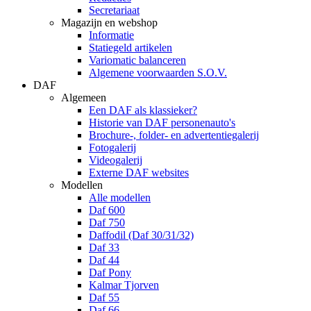
Secretariaat
Magazijn en webshop
Informatie
Statiegeld artikelen
Variomatic balanceren
Algemene voorwaarden S.O.V.
DAF
Algemeen
Een DAF als klassieker?
Historie van DAF personenauto's
Brochure-, folder- en advertentiegalerij
Fotogalerij
Videogalerij
Externe DAF websites
Modellen
Alle modellen
Daf 600
Daf 750
Daffodil (Daf 30/31/32)
Daf 33
Daf 44
Daf Pony
Kalmar Tjorven
Daf 55
Daf 66