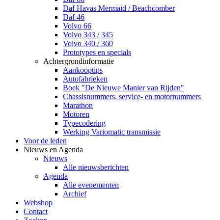
Daf Havas Mermaid / Beachcomber
Daf 46
Volvo 66
Volvo 343 / 345
Volvo 340 / 360
Prototypes en specials
Achtergrondinformatie
Aankooptips
Autofabrieken
Boek "De Nieuwe Manier van Rijden"
Chassisnummers, service- en motornummers
Marathon
Motoren
Typecodering
Werking Variomatic transmissie
Voor de leden
Nieuws en Agenda
Nieuws
Alle nieuwsberichten
Agenda
Alle evenementen
Archief
Webshop
Contact