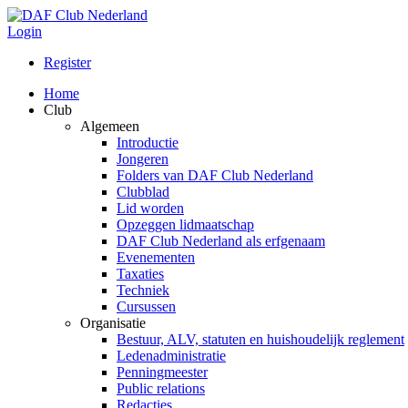
Login
Register
Home
Club
Algemeen
Introductie
Jongeren
Folders van DAF Club Nederland
Clubblad
Lid worden
Opzeggen lidmaatschap
DAF Club Nederland als erfgenaam
Evenementen
Taxaties
Techniek
Cursussen
Organisatie
Bestuur, ALV, statuten en huishoudelijk reglement
Ledenadministratie
Penningmeester
Public relations
Redacties