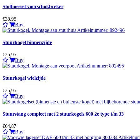
Stofhoesset voorschokbreker
€38,95
Buy
Stuurkogel binnenzijde
€25,95
Buy
Stuurkogel wielzijde
€25,95
Buy
Stuurstang compleet met 2 stuurkogels 600 2e type t/m 33
€64,87
Buy