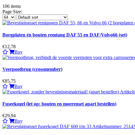
106
items
Page Size:
Borgplaten én bouten remtang DAF 55 en DAF/Volvo66 (set)
€12,78
Buy
Veerpootbrug (crossmember)
€85,75
Buy
Fuseekogel (let op: bouten en moerenset apart bestellen)
€29,94
Buy