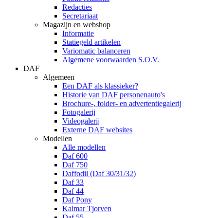
Redacties
Secretariaat
Magazijn en webshop
Informatie
Statiegeld artikelen
Variomatic balanceren
Algemene voorwaarden S.O.V.
DAF
Algemeen
Een DAF als klassieker?
Historie van DAF personenauto's
Brochure-, folder- en advertentiegalerij
Fotogalerij
Videogalerij
Externe DAF websites
Modellen
Alle modellen
Daf 600
Daf 750
Daffodil (Daf 30/31/32)
Daf 33
Daf 44
Daf Pony
Kalmar Tjorven
Daf 55