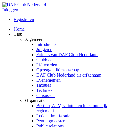
Inloggen
Registreren
Home
Club
Algemeen
Introductie
Jongeren
Folders van DAF Club Nederland
Clubblad
Lid worden
Opzeggen lidmaatschap
DAF Club Nederland als erfgenaam
Evenementen
Taxaties
Techniek
Cursussen
Organisatie
Bestuur, ALV, statuten en huishoudelijk
reglement
Ledenadministratie
Penningmeester
Public relations