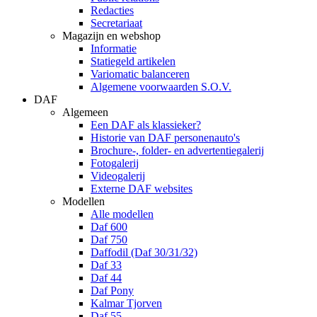
Redacties
Secretariaat
Magazijn en webshop
Informatie
Statiegeld artikelen
Variomatic balanceren
Algemene voorwaarden S.O.V.
DAF
Algemeen
Een DAF als klassieker?
Historie van DAF personenauto's
Brochure-, folder- en advertentiegalerij
Fotogalerij
Videogalerij
Externe DAF websites
Modellen
Alle modellen
Daf 600
Daf 750
Daffodil (Daf 30/31/32)
Daf 33
Daf 44
Daf Pony
Kalmar Tjorven
Daf 55