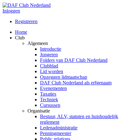
Inloggen
Registreren
Home
Club
Algemeen
Introductie
Jongeren
Folders van DAF Club Nederland
Clubblad
Lid worden
Opzeggen lidmaatschap
DAF Club Nederland als erfgenaam
Evenementen
Taxaties
Techniek
Cursussen
Organisatie
Bestuur, ALV, statuten en huishoudelijk
reglement
Ledenadministratie
Penningmeester
Public relations