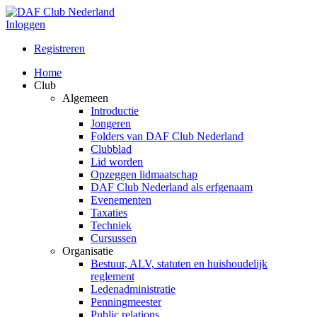
Inloggen
Registreren
Home
Club
Algemeen
Introductie
Jongeren
Folders van DAF Club Nederland
Clubblad
Lid worden
Opzeggen lidmaatschap
DAF Club Nederland als erfgenaam
Evenementen
Taxaties
Techniek
Cursussen
Organisatie
Bestuur, ALV, statuten en huishoudelijk
reglement
Ledenadministratie
Penningmeester
Public relations