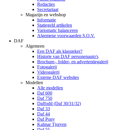
Redacties
Secretariaat
Magazijn en webshop
Informatie
Statiegeld artikelen
Variomatic balanceren
Algemene voorwaarden S.O.V.
DAF
Algemeen
Een DAF als klassieker?
Historie van DAF personenauto's
Brochure-, folder- en advertentiegalerij
Fotogalerij
Videogalerij
Externe DAF websites
Modellen
Alle modellen
Daf 600
Daf 750
Daffodil (Daf 30/31/32)
Daf 33
Daf 44
Daf Pony
Kalmar Tjorven
Daf 55