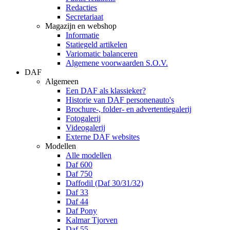
Redacties
Secretariaat
Magazijn en webshop
Informatie
Statiegeld artikelen
Variomatic balanceren
Algemene voorwaarden S.O.V.
DAF
Algemeen
Een DAF als klassieker?
Historie van DAF personenauto's
Brochure-, folder- en advertentiegalerij
Fotogalerij
Videogalerij
Externe DAF websites
Modellen
Alle modellen
Daf 600
Daf 750
Daffodil (Daf 30/31/32)
Daf 33
Daf 44
Daf Pony
Kalmar Tjorven
Daf 55