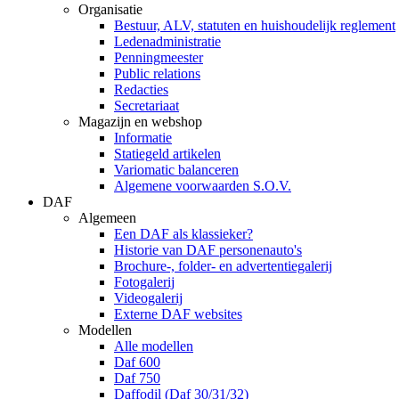
Organisatie
Bestuur, ALV, statuten en huishoudelijk reglement
Ledenadministratie
Penningmeester
Public relations
Redacties
Secretariaat
Magazijn en webshop
Informatie
Statiegeld artikelen
Variomatic balanceren
Algemene voorwaarden S.O.V.
DAF
Algemeen
Een DAF als klassieker?
Historie van DAF personenauto's
Brochure-, folder- en advertentiegalerij
Fotogalerij
Videogalerij
Externe DAF websites
Modellen
Alle modellen
Daf 600
Daf 750
Daffodil (Daf 30/31/32)