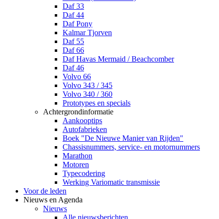
Daf 33
Daf 44
Daf Pony
Kalmar Tjorven
Daf 55
Daf 66
Daf Havas Mermaid / Beachcomber
Daf 46
Volvo 66
Volvo 343 / 345
Volvo 340 / 360
Prototypes en specials
Achtergrondinformatie
Aankooptips
Autofabrieken
Boek "De Nieuwe Manier van Rijden"
Chassisnummers, service- en motornummers
Marathon
Motoren
Typecodering
Werking Variomatic transmissie
Voor de leden
Nieuws en Agenda
Nieuws
Alle nieuwsberichten