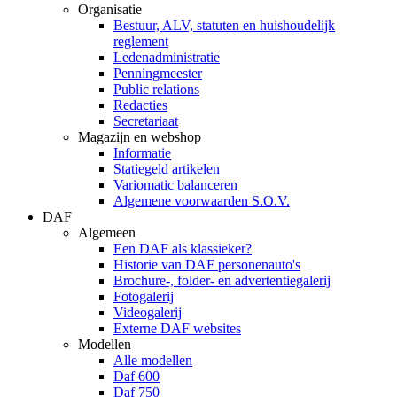
Organisatie
Bestuur, ALV, statuten en huishoudelijk
reglement
Ledenadministratie
Penningmeester
Public relations
Redacties
Secretariaat
Magazijn en webshop
Informatie
Statiegeld artikelen
Variomatic balanceren
Algemene voorwaarden S.O.V.
DAF
Algemeen
Een DAF als klassieker?
Historie van DAF personenauto's
Brochure-, folder- en advertentiegalerij
Fotogalerij
Videogalerij
Externe DAF websites
Modellen
Alle modellen
Daf 600
Daf 750