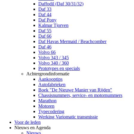
Daffodil (Daf 30/31/32)
Daf 33
Daf 44
Daf Pony
Kalmar Tjorven
Daf 55
Daf 66
Daf Havas Mermaid / Beachcomber
Daf 46
Volvo 66
Volvo 343 / 345
Volvo 340 / 360
Prototypes en specials
Achtergrondinformatie
Aankooptips
Autofabrieken
Boek "De Nieuwe Manier van Rijden"
Chassisnummers, service- en motornummers
Marathon
Motoren
Typecodering
Werking Variomatic transmissie
Voor de leden
Nieuws en Agenda
Nieuws