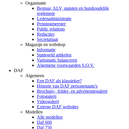
Organisatie
Bestuur, ALV, statuten en huishoudelijk
reglement
Ledenadministratie
Penningmeester
Public relations
Redacties
Secretariaat
Magazijn en webshop
Informatie
Statiegeld artikelen
Variomatic balanceren
Algemene voorwaarden S.O.V.
DAF
Algemeen
Een DAF als klassieker?
Historie van DAF personenauto's
Brochure-, folder- en advertentiegalerij
Fotogalerij
Videogalerij
Externe DAF websites
Modellen
Alle modellen
Daf 600
Daf 750