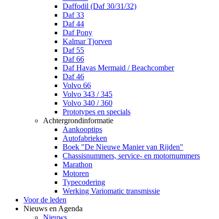
Daffodil (Daf 30/31/32)
Daf 33
Daf 44
Daf Pony
Kalmar Tjorven
Daf 55
Daf 66
Daf Havas Mermaid / Beachcomber
Daf 46
Volvo 66
Volvo 343 / 345
Volvo 340 / 360
Prototypes en specials
Achtergrondinformatie
Aankooptips
Autofabrieken
Boek "De Nieuwe Manier van Rijden"
Chassisnummers, service- en motornummers
Marathon
Motoren
Typecodering
Werking Variomatic transmissie
Voor de leden
Nieuws en Agenda
Nieuws