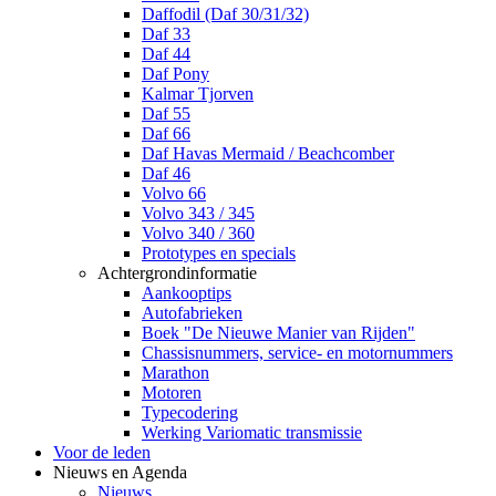
Daffodil (Daf 30/31/32)
Daf 33
Daf 44
Daf Pony
Kalmar Tjorven
Daf 55
Daf 66
Daf Havas Mermaid / Beachcomber
Daf 46
Volvo 66
Volvo 343 / 345
Volvo 340 / 360
Prototypes en specials
Achtergrondinformatie
Aankooptips
Autofabrieken
Boek "De Nieuwe Manier van Rijden"
Chassisnummers, service- en motornummers
Marathon
Motoren
Typecodering
Werking Variomatic transmissie
Voor de leden
Nieuws en Agenda
Nieuws