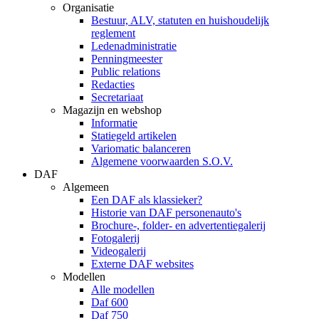
Organisatie
Bestuur, ALV, statuten en huishoudelijk
reglement
Ledenadministratie
Penningmeester
Public relations
Redacties
Secretariaat
Magazijn en webshop
Informatie
Statiegeld artikelen
Variomatic balanceren
Algemene voorwaarden S.O.V.
DAF
Algemeen
Een DAF als klassieker?
Historie van DAF personenauto's
Brochure-, folder- en advertentiegalerij
Fotogalerij
Videogalerij
Externe DAF websites
Modellen
Alle modellen
Daf 600
Daf 750