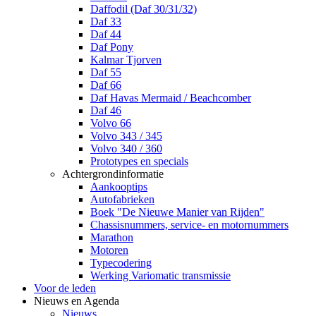
Daffodil (Daf 30/31/32)
Daf 33
Daf 44
Daf Pony
Kalmar Tjorven
Daf 55
Daf 66
Daf Havas Mermaid / Beachcomber
Daf 46
Volvo 66
Volvo 343 / 345
Volvo 340 / 360
Prototypes en specials
Achtergrondinformatie
Aankooptips
Autofabrieken
Boek "De Nieuwe Manier van Rijden"
Chassisnummers, service- en motornummers
Marathon
Motoren
Typecodering
Werking Variomatic transmissie
Voor de leden
Nieuws en Agenda
Nieuws