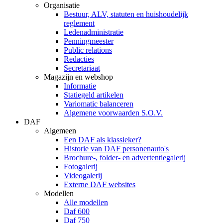
Organisatie
Bestuur, ALV, statuten en huishoudelijk
reglement
Ledenadministratie
Penningmeester
Public relations
Redacties
Secretariaat
Magazijn en webshop
Informatie
Statiegeld artikelen
Variomatic balanceren
Algemene voorwaarden S.O.V.
DAF
Algemeen
Een DAF als klassieker?
Historie van DAF personenauto's
Brochure-, folder- en advertentiegalerij
Fotogalerij
Videogalerij
Externe DAF websites
Modellen
Alle modellen
Daf 600
Daf 750