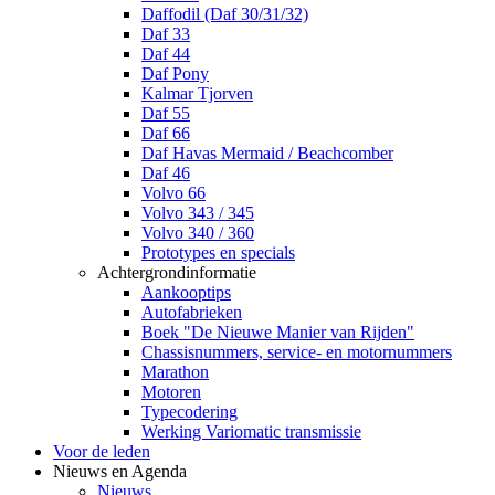
Daffodil (Daf 30/31/32)
Daf 33
Daf 44
Daf Pony
Kalmar Tjorven
Daf 55
Daf 66
Daf Havas Mermaid / Beachcomber
Daf 46
Volvo 66
Volvo 343 / 345
Volvo 340 / 360
Prototypes en specials
Achtergrondinformatie
Aankooptips
Autofabrieken
Boek "De Nieuwe Manier van Rijden"
Chassisnummers, service- en motornummers
Marathon
Motoren
Typecodering
Werking Variomatic transmissie
Voor de leden
Nieuws en Agenda
Nieuws