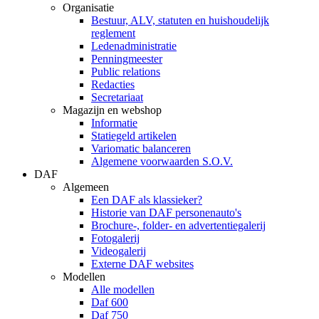
Organisatie
Bestuur, ALV, statuten en huishoudelijk
reglement
Ledenadministratie
Penningmeester
Public relations
Redacties
Secretariaat
Magazijn en webshop
Informatie
Statiegeld artikelen
Variomatic balanceren
Algemene voorwaarden S.O.V.
DAF
Algemeen
Een DAF als klassieker?
Historie van DAF personenauto's
Brochure-, folder- en advertentiegalerij
Fotogalerij
Videogalerij
Externe DAF websites
Modellen
Alle modellen
Daf 600
Daf 750