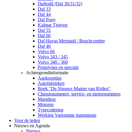
Daffodil (Daf 30/31/32)
Daf 33
Daf 44
Daf Pony
Kalmar Tjorven
Daf 55
Daf 66
Daf Havas Mermaid / Beachcomber
Daf 46
Volvo 66
Volvo 343 / 345
Volvo 340 / 360
Prototypes en specials
Achtergrondinformatie
Aankooptips
Autofabrieken
Boek "De Nieuwe Manier van Rijden"
Chassisnummers, service- en motornummers
Marathon
Motoren
Typecodering
Werking Variomatic transmissie
Voor de leden
Nieuws en Agenda
Nieuws