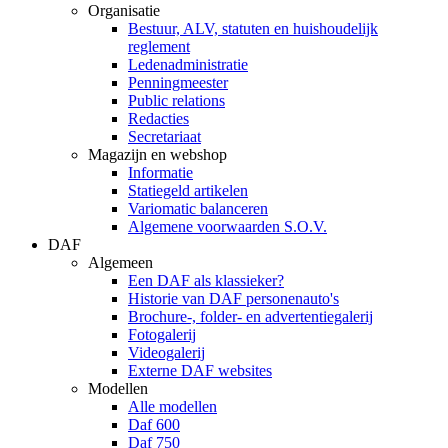
Organisatie
Bestuur, ALV, statuten en huishoudelijk
reglement
Ledenadministratie
Penningmeester
Public relations
Redacties
Secretariaat
Magazijn en webshop
Informatie
Statiegeld artikelen
Variomatic balanceren
Algemene voorwaarden S.O.V.
DAF
Algemeen
Een DAF als klassieker?
Historie van DAF personenauto's
Brochure-, folder- en advertentiegalerij
Fotogalerij
Videogalerij
Externe DAF websites
Modellen
Alle modellen
Daf 600
Daf 750