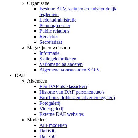
Organisatie
Bestuur, ALV, statuten en huishoudelijk
reglement
Ledenadministratie
Penningmeester
Public relations
Redacties
Secretariaat
Magazijn en webshop
Informatie
Statiegeld artikelen
Variomatic balanceren
Algemene voorwaarden S.O.V.
DAF
Algemeen
Een DAF als klassieker?
Historie van DAF personenauto's
Brochure-, folder- en advertentiegalerij
Fotogalerij
Videogalerij
Externe DAF websites
Modellen
Alle modellen
Daf 600
Daf 750