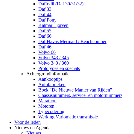
Daffodil (Daf 30/31/32)
Daf 33
Daf 44
Daf Pony
Kalmar Tjorven
Daf 55
Daf 66
Daf Havas Mermaid / Beachcomber
Daf 46
Volvo 66
Volvo 343 / 345
Volvo 340 / 360
Prototypes en specials
Achtergrondinformatie
Aankooptips
Autofabrieken
Boek "De Nieuwe Manier van Rijden"
Chassisnummers, service- en motornummers
Marathon
Motoren
Typecodering
Werking Variomatic transmissie
Voor de leden
Nieuws en Agenda
Nieuws