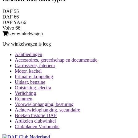
DAF 55
DAF 66
DAF YA 66
Volvo 66
Uw winkelwagen
Uw winkelwagen is leeg
Aanbiedingen
Accessoires, gereedschap en documentatie
Carrosserie, interieur
Motor, kachel
Primaire, koppeling
Uitlaat, benzine
Ontsteking, electra
Verlichting
Remmen
Voorwielophanging, besturing
Achterwielophanging, secundaire
Boeken historie DAF
Artikelen clubwinkel
Clubbladen Variomatic