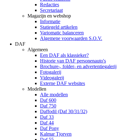
Redacties
Secretariaat
Magazijn en webshop
Informatie
Statiegeld artikelen
Variomatic balanceren
Algemene voorwaarden S.O.V.
DAF
Algemeen
Een DAF als klassieker?
Historie van DAF personenauto's
Brochure-, folder- en advertentiegalerij
Fotogalerij
Videogalerij
Externe DAF websites
Modellen
Alle modellen
Daf 600
Daf 750
Daffodil (Daf 30/31/32)
Daf 33
Daf 44
Daf Pony
Kalmar Tjorven
Daf 55