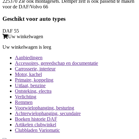
225370 Zie ook montagesets. Demper zelf is ook passend te maken
voor de DAF/Volvo 66
Geschikt voor auto types
DAF 55
Uw winkelwagen
Uw winkelwagen is leeg
Aanbiedingen
Accessoires, gereedschap en documentatie
Carrosserie, interieur
Motor, kachel
Primaire, koppeling
Uitlaat, benzine
Ontsteking, electra
Verlichting
Remmen
Voorwielophanging, besturing
Achterwielophanging, secundaire
Boeken historie DAF
Artikelen clubwinkel
Clubbladen Variomatic