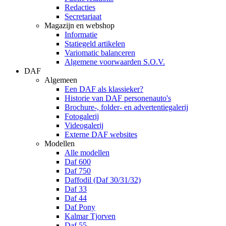
Redacties
Secretariaat
Magazijn en webshop
Informatie
Statiegeld artikelen
Variomatic balanceren
Algemene voorwaarden S.O.V.
DAF
Algemeen
Een DAF als klassieker?
Historie van DAF personenauto's
Brochure-, folder- en advertentiegalerij
Fotogalerij
Videogalerij
Externe DAF websites
Modellen
Alle modellen
Daf 600
Daf 750
Daffodil (Daf 30/31/32)
Daf 33
Daf 44
Daf Pony
Kalmar Tjorven
Daf 55