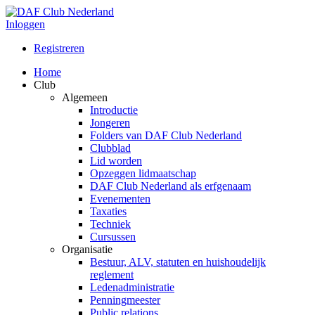
Inloggen
Registreren
Home
Club
Algemeen
Introductie
Jongeren
Folders van DAF Club Nederland
Clubblad
Lid worden
Opzeggen lidmaatschap
DAF Club Nederland als erfgenaam
Evenementen
Taxaties
Techniek
Cursussen
Organisatie
Bestuur, ALV, statuten en huishoudelijk
reglement
Ledenadministratie
Penningmeester
Public relations