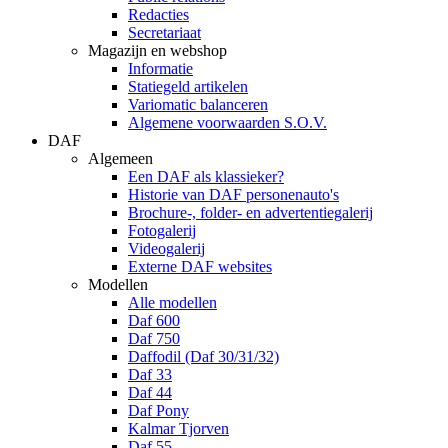
Redacties
Secretariaat
Magazijn en webshop
Informatie
Statiegeld artikelen
Variomatic balanceren
Algemene voorwaarden S.O.V.
DAF
Algemeen
Een DAF als klassieker?
Historie van DAF personenauto's
Brochure-, folder- en advertentiegalerij
Fotogalerij
Videogalerij
Externe DAF websites
Modellen
Alle modellen
Daf 600
Daf 750
Daffodil (Daf 30/31/32)
Daf 33
Daf 44
Daf Pony
Kalmar Tjorven
Daf 55