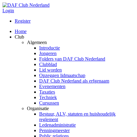
Login
Register
Home
Club
Algemeen
Introductie
Jongeren
Folders van DAF Club Nederland
Clubblad
Lid worden
Opzeggen lidmaatschap
DAF Club Nederland als erfgenaam
Evenementen
Taxaties
Techniek
Cursussen
Organisatie
Bestuur, ALV, statuten en huishoudelijk
reglement
Ledenadministratie
Penningmeester
Public relations