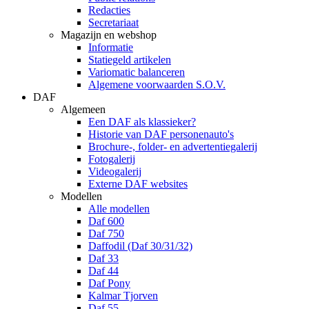
Redacties
Secretariaat
Magazijn en webshop
Informatie
Statiegeld artikelen
Variomatic balanceren
Algemene voorwaarden S.O.V.
DAF
Algemeen
Een DAF als klassieker?
Historie van DAF personenauto's
Brochure-, folder- en advertentiegalerij
Fotogalerij
Videogalerij
Externe DAF websites
Modellen
Alle modellen
Daf 600
Daf 750
Daffodil (Daf 30/31/32)
Daf 33
Daf 44
Daf Pony
Kalmar Tjorven
Daf 55