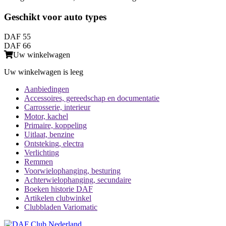
Geschikt voor auto types
DAF 55
DAF 66
Uw winkelwagen
Uw winkelwagen is leeg
Aanbiedingen
Accessoires, gereedschap en documentatie
Carrosserie, interieur
Motor, kachel
Primaire, koppeling
Uitlaat, benzine
Ontsteking, electra
Verlichting
Remmen
Voorwielophanging, besturing
Achterwielophanging, secundaire
Boeken historie DAF
Artikelen clubwinkel
Clubbladen Variomatic