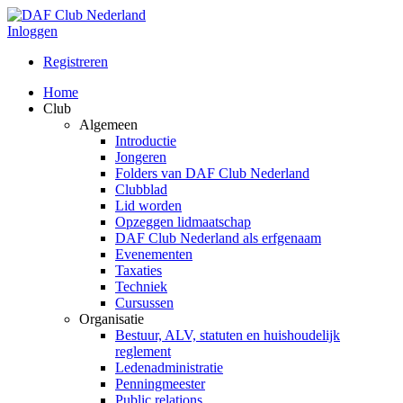
Inloggen
Registreren
Home
Club
Algemeen
Introductie
Jongeren
Folders van DAF Club Nederland
Clubblad
Lid worden
Opzeggen lidmaatschap
DAF Club Nederland als erfgenaam
Evenementen
Taxaties
Techniek
Cursussen
Organisatie
Bestuur, ALV, statuten en huishoudelijk
reglement
Ledenadministratie
Penningmeester
Public relations